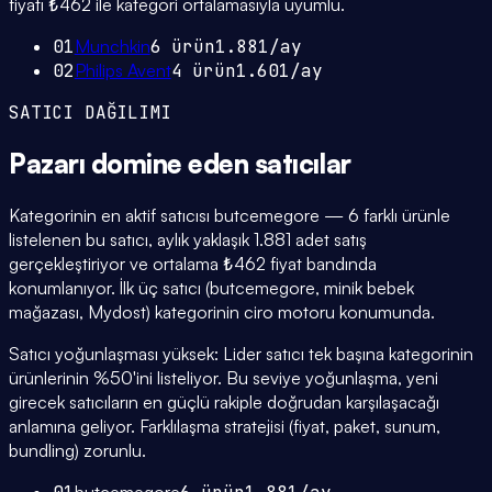
fiyatı ₺462 ile kategori ortalamasıyla uyumlu.
01
Munchkin
6
ürün
1.881
/ay
02
Philips Avent
4
ürün
1.601
/ay
SATICI DAĞILIMI
Pazarı domine eden
satıcılar
Kategorinin en aktif satıcısı butcemegore — 6 farklı ürünle
listelenen bu satıcı, aylık yaklaşık 1.881 adet satış
gerçekleştiriyor ve ortalama ₺462 fiyat bandında
konumlanıyor. İlk üç satıcı (butcemegore, minik bebek
mağazası, Mydost) kategorinin ciro motoru konumunda.
Satıcı yoğunlaşması yüksek: Lider satıcı tek başına kategorinin
ürünlerinin %50'ini listeliyor. Bu seviye yoğunlaşma, yeni
girecek satıcıların en güçlü rakiple doğrudan karşılaşacağı
anlamına geliyor. Farklılaşma stratejisi (fiyat, paket, sunum,
bundling) zorunlu.