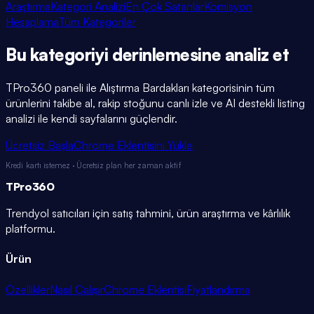
Araştırma
Kategori Analizi
En Çok Satanlar
Komisyon
Hesaplama
Tüm Kategoriler
Bu kategoriyi
derinlemesine
analiz et
TPro360 paneli ile
Alıştırma Bardakları
kategorisinin tüm
ürünlerini takibe al, rakip stoğunu canlı izle ve AI destekli listing
analizi ile kendi sayfalarını güçlendir.
Ücretsiz Başla
Chrome Eklentisini Yükle
Kredi kartı istemez · Ücretsiz plan her zaman aktif
TPro
360
Trendyol satıcıları için satış tahmini, ürün araştırma ve kârlılık
platformu.
Ürün
Özellikler
Nasıl Çalışır
Chrome Eklentisi
Fiyatlandırma