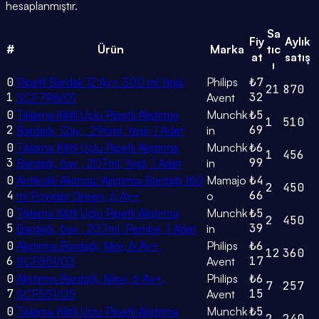
hesaplanmıştır.
Sa
Fiy
Aylık
#
Ürün
Marka
tıc
at
satış
ı
0
Pipetli Bardak 12 Ay+ 300 ml Yeşil,
Philips
₺7
21
870
1
32
SCF798/01
Avent
0
Tıklama Kilitli Uçlu Pipetli Alıştırma
Munchk
₺5
1
510
2
69
Bardağı, 12ay , 296ml, Yeşil, 1 Adet
in
0
Tıklama Kilitli Uçlu Pipetli Alıştırma
Munchk
₺6
1
456
3
99
Bardağı, 6ay , 207ml, Yeşil, 1 Adet
in
0
Antikolik Akıtmaz Alıştırma Bardağı 160
Mamajo
₺4
2
450
4
66
ml Powder Green, 6 Ay+
o
0
Tıklama Kilitli Uçlu Pipetli Alıştırma
Munchk
₺5
2
450
5
39
Bardağı, 6ay , 207ml, Pembe, 1 Adet
in
0
Alıştırma Bardağı, Mor, 6 Ay+,
Philips
₺6
12
360
6
17
SCF551/03
Avent
0
Alıştırma Bardağı, Mavi, 6 Ay+,
Philips
₺6
7
257
7
15
SCF551/05
Avent
0
Tıklama Kilitli Uçlu Pipetli Alıştırma
Munchk
₺5
2
240