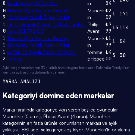
8
54
Bardağı, 6ay 207ml Mor
in
0
Tıklama Uçlu Alıştırma Bardağı
Munchk
₺2
1
171
9
09
12ay+,mor Yedek Pipet, 1 Adet
in
1
Pipetli Bardak 12 Ay+ 300 ml Pembe-
Philips
₺7
15
114
0
99
Sarı, SCF798/02
Avent
1
Tıklama Uçlu Alıştırma Bardağı
Munchk
₺1
1
54
1
99
6ay+,mavi Yedek Pipet, 1 Adet
in
1
Isı Yalıtımlı Pipetli Bardak 260 Ml -
tomme
₺4
3
30
2
00
Pembe
e tippee
Aylık satış tahminleri son 30 günlük harekete göre hesaplanır. Rakamlar Trendyol'un
kamuya açık ürün sayfalarından derlenir.
MARKA ANALİZİ
Kategoriyi domine eden
markalar
Marka tarafında kategoriye yön veren başlıca oyuncular
Munchkin (6 ürün), Philips Avent (4 ürün). Munchkin
kategorinin en fazla ürünle konumlanan markası ve aylık
yaklaşık 1.881 adet satış gerçekleştiriyor. Munchkin'in ortalama