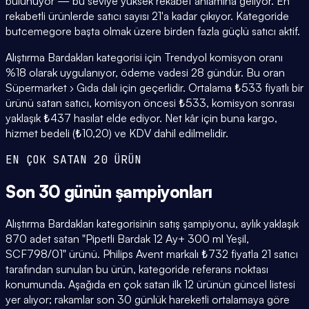
bulunuyor — bu seviye yüksek rekabet anlamına geliyor. En
rekabetli ürünlerde satıcı sayısı 21'a kadar çıkıyor. Kategoride
butcemegore başta olmak üzere birden fazla güçlü satıcı aktif.
Alıştırma Bardakları kategorisi için Trendyol komisyon oranı
%18 olarak uygulanıyor, ödeme vadesi 28 gündür. Bu oran
Süpermarket › Gıda dalı için geçerlidir. Ortalama ₺533 fiyatlı bir
ürünü satan satıcı, komisyon öncesi ₺533, komisyon sonrası
yaklaşık ₺437 hasılat elde ediyor. Net kâr için buna kargo,
hizmet bedeli (₺10,20) ve KDV dahil edilmelidir.
EN ÇOK SATAN 20 ÜRÜN
Son 30 günün
şampiyonları
Alıştırma Bardakları kategorisinin satış şampiyonu, aylık yaklaşık
870 adet satan "Pipetli Bardak 12 Ay+ 300 ml Yeşil,
SCF798/01" ürünü. Philips Avent markalı ₺732 fiyatla 21 satıcı
tarafından sunulan bu ürün, kategoride referans noktası
konumunda. Aşağıda en çok satan ilk 12 ürünün güncel listesi
yer alıyor; rakamlar son 30 günlük hareketli ortalamaya göre