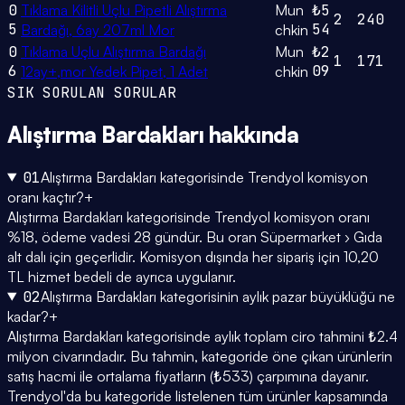
0
Tıklama Kilitli Uçlu Pipetli Alıştırma
Mun
₺5
2
240
5
54
Bardağı, 6ay 207ml Mor
chkin
0
Tıklama Uçlu Alıştırma Bardağı
Mun
₺2
1
171
6
09
12ay+,mor Yedek Pipet, 1 Adet
chkin
SIK SORULAN SORULAR
Alıştırma Bardakları
hakkında
01
Alıştırma Bardakları kategorisinde Trendyol komisyon
oranı kaçtır?
+
Alıştırma Bardakları kategorisinde Trendyol komisyon oranı
%18, ödeme vadesi 28 gündür. Bu oran Süpermarket › Gıda
alt dalı için geçerlidir. Komisyon dışında her sipariş için 10,20
TL hizmet bedeli de ayrıca uygulanır.
02
Alıştırma Bardakları kategorisinin aylık pazar büyüklüğü ne
kadar?
+
Alıştırma Bardakları kategorisinde aylık toplam ciro tahmini ₺2.4
milyon civarındadır. Bu tahmin, kategoride öne çıkan ürünlerin
satış hacmi ile ortalama fiyatların (₺533) çarpımına dayanır.
Trendyol'da bu kategoride listelenen tüm ürünler kapsamında