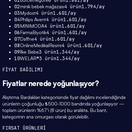
01
butcemegore
6
ürün
1.881
/ay
02
minik bebek mağazası
4
ürün
1.794
/ay
03
Mydost
4
ürün
1.601
/ay
04
Philips Avent
4
ürün
1.601
/ay
05
MINIMODA
4
ürün
1.601
/ay
06
FarmaBiyotik
4
ürün
1.601
/ay
07
Daffne
4
ürün
1.601
/ay
08
OnlineMedikalResmi
4
ürün
1.601
/ay
09
İlke Bebe
3
ürün
1.344
/ay
10
WELAR®
3
ürün
1.344
/ay
FİYAT DAĞILIMI
Fiyatlar
nerede yoğunlaşıyor
?
Alıştırma Bardakları kategorisinde fiyat dağılımı incelendiğinde
ürünlerin çoğunluğu ₺500-1000 bandında yoğunlaşıyor —
toplam ürünlerin %67'i (8 ürün) bu aralıkta. Bu bant,
kategorinin ana omurgası olarak görülebilir.
FIRSAT ÜRÜNLERİ