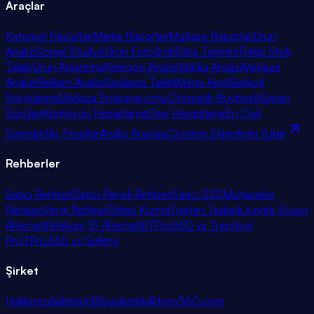
Araçlar
Kategori Raporları
Marka Raporları
Mağaza Raporları
Ürün
Analiz
Görsel Stüdyo
Ürün Fotoğrafı
Satış Tahmini
Rakip Stok
Takibi
Ürün Araştırma
Kategori Analizi
Marka Analizi
Mağaza
Analizi
Reklam Analizi
Sıralama Takibi
Mega Keşif
Barkod
Sorgulama
Mağaza Entegrasyonu
Otomatik Buybox
Müşteri
Soruları
Komisyon Hesaplama
Desi Hesaplama
En Çok
Satanlar
Niş Fırsatlar
Analiz Araçları
Chrome Eklentisini Yükle
Rehberler
Satıcı Rehberi
Satıcı Paneli Rehberi
Satıcı SSS
Muhasebe
Rehberi
Vergi Rehberi
Şirket Kurma
Toptan Tedarik
Jungle Scout
Alternatifi
Helium 10 Alternatifi
TPro360 vs Trendyol
Pro
TPro360 vs Sellerg
Şirket
Hakkımızda
İletişim
Blog
destek@tpro360.com