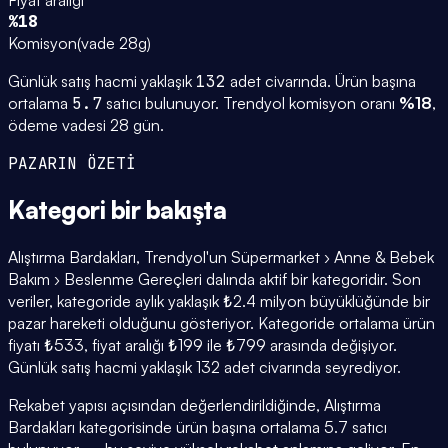
%18
Komisyon
(
vade 28g
)
Günlük satış hacmi yaklaşık
132
adet civarında.
Ürün başına
ortalama
5.7
satıcı bulunuyor.
Trendyol komisyon oranı
%
18
,
ödeme vadesi
28
gün.
PAZARIN ÖZETİ
Kategori
bir bakışta
Alıştırma Bardakları, Trendyol'un Süpermarket › Anne & Bebek
Bakım › Beslenme Gereçleri dalında aktif bir kategoridir. Son
veriler, kategoride aylık yaklaşık ₺2.4 milyon büyüklüğünde bir
pazar hareketi olduğunu gösteriyor. Kategoride ortalama ürün
fiyatı ₺533, fiyat aralığı ₺199 ile ₺799 arasında değişiyor.
Günlük satış hacmi yaklaşık 132 adet civarında seyrediyor.
Rekabet yapısı açısından değerlendirildiğinde, Alıştırma
Bardakları kategorisinde ürün başına ortalama 5.7 satıcı