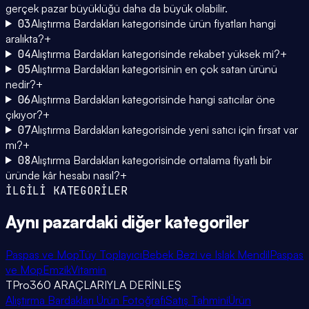
gerçek pazar büyüklüğü daha da büyük olabilir.
03
Alıştırma Bardakları kategorisinde ürün fiyatları hangi
aralıkta?
+
04
Alıştırma Bardakları kategorisinde rekabet yüksek mi?
+
05
Alıştırma Bardakları kategorisinin en çok satan ürünü
nedir?
+
06
Alıştırma Bardakları kategorisinde hangi satıcılar öne
çıkıyor?
+
07
Alıştırma Bardakları kategorisinde yeni satıcı için fırsat var
mı?
+
08
Alıştırma Bardakları kategorisinde ortalama fiyatlı bir
üründe kâr hesabı nasıl?
+
İLGİLİ KATEGORİLER
Aynı pazardaki
diğer kategoriler
Paspas ve Mop
Tüy Toplayıcı
Bebek Bezi ve Islak Mendil
Paspas
ve Mop
Emzik
Vitamin
TPro360 ARAÇLARIYLA DERİNLEŞ
Alıştırma Bardakları Ürün Fotoğrafı
Satış Tahmini
Ürün