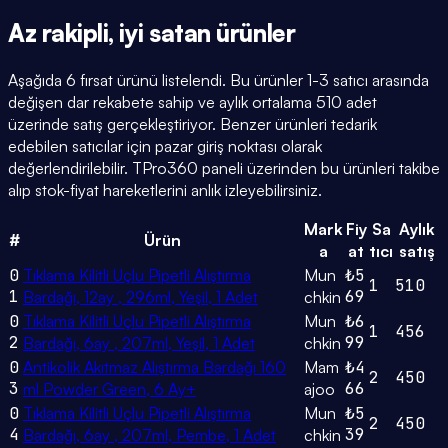
Az rakipli,
iyi satan
ürünler
Aşağıda 6 fırsat ürünü listelendi. Bu ürünler 1-3 satıcı arasında
değişen dar rekabete sahip ve aylık ortalama 510 adet
üzerinde satış gerçekleştiriyor. Benzer ürünleri tedarik
edebilen satıcılar için pazar giriş noktası olarak
değerlendirilebilir. TPro360 paneli üzerinden bu ürünleri takibe
alıp stok-fiyat hareketlerini anlık izleyebilirsiniz.
Mark
Fiy
Sa
Aylık
#
Ürün
a
at
tıcı
satış
0
Tıklama Kilitli Uçlu Pipetli Alıştırma
Mun
₺5
1
510
1
69
Bardağı, 12ay , 296ml, Yeşil, 1 Adet
chkin
0
Tıklama Kilitli Uçlu Pipetli Alıştırma
Mun
₺6
1
456
2
99
Bardağı, 6ay , 207ml, Yeşil, 1 Adet
chkin
0
Antikolik Akıtmaz Alıştırma Bardağı 160
Mam
₺4
2
450
3
66
ml Powder Green, 6 Ay+
ajoo
0
Tıklama Kilitli Uçlu Pipetli Alıştırma
Mun
₺5
2
450
4
39
Bardağı, 6ay , 207ml, Pembe, 1 Adet
chkin