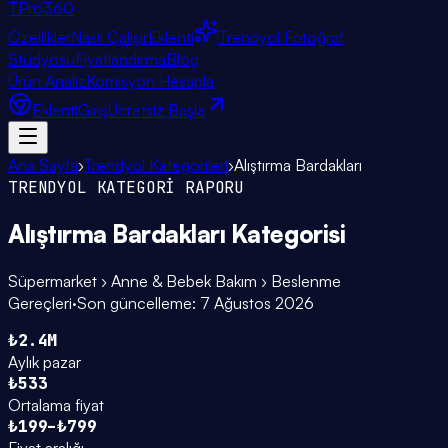
TPro
360
Özellikler
Nasıl Çalışır
Eklenti
Trendyol Fotoğraf
Stüdyosu
Fiyatlandırma
Blog
Ürün Analiz
Komisyon Hesapla
Eklenti
Giriş
Ücretsiz Başla
Ana Sayfa
›
Trendyol Kategorileri
›
Alıştırma Bardakları
TRENDYOL KATEGORİ RAPORU
Alıştırma Bardakları
Kategorisi
Süpermarket › Anne & Bebek Bakım › Beslenme
Gereçleri
·
Son güncelleme:
7 Ağustos 2026
₺2.4M
Aylık pazar
₺533
Ortalama fiyat
₺199–₺799
Fiyat aralığı