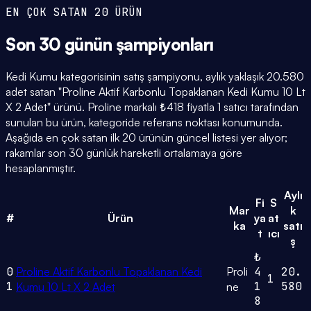
EN ÇOK SATAN 20 ÜRÜN
Son 30 günün
şampiyonları
Kedi Kumu kategorisinin satış şampiyonu, aylık yaklaşık 20.580
adet satan "Proline Aktif Karbonlu Topaklanan Kedi Kumu 10 Lt
X 2 Adet" ürünü. Proline markalı ₺418 fiyatla 1 satıcı tarafından
sunulan bu ürün, kategoride referans noktası konumunda.
Aşağıda en çok satan ilk 20 ürünün güncel listesi yer alıyor;
rakamlar son 30 günlük hareketli ortalamaya göre
hesaplanmıştır.
Aylı
Fi
S
Mar
k
#
Ürün
ya
at
ka
satı
t
ıcı
ş
₺
0
Proline Aktif Karbonlu Topaklanan Kedi
Proli
4
20.
1
1
1
580
Kumu 10 Lt X 2 Adet
ne
8