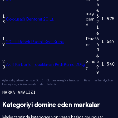
4
₺
magi
1
3
1
575
Gökkuşağı Bentonit 20 Lt.
csan
8
2
d
1
₺
1
Petef
3
1
567
20 LT Bebek Pudralı Kedi Kumu
9
4
or
0
₺
2
Sand
5
1
540
Aktif Karbonlu Topaklanan Kedi Kumu 20kg
0
9
y
9
Aylık satış tahminleri son 30 günlük harekete göre hesaplanır. Rakamlar Trendyol'un
kamuya açık ürün sayfalarından derlenir.
MARKA ANALİZİ
Kategoriyi domine eden
markalar
Marka tarafında kategoriye yön veren başlıca oyuncular