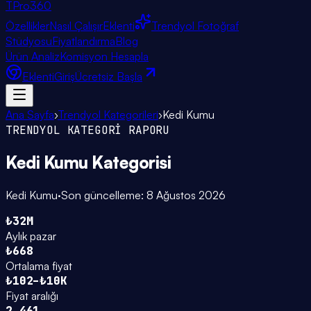
TPro
360
Özellikler
Nasıl Çalışır
Eklenti
Trendyol Fotoğraf
Stüdyosu
Fiyatlandırma
Blog
Ürün Analiz
Komisyon Hesapla
Eklenti
Giriş
Ücretsiz Başla
Ana Sayfa
›
Trendyol Kategorileri
›
Kedi Kumu
TRENDYOL KATEGORİ RAPORU
Kedi Kumu
Kategorisi
Kedi Kumu
·
Son güncelleme:
8 Ağustos 2026
₺32M
Aylık pazar
₺668
Ortalama fiyat
₺102–₺10K
Fiyat aralığı
2.461