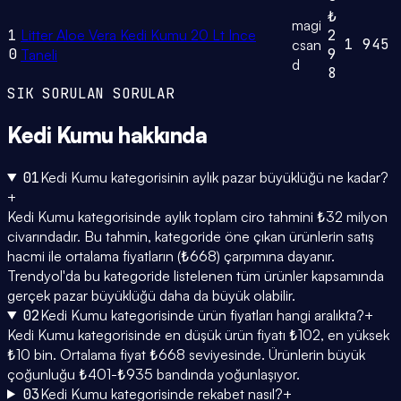
₺
magi
1
Litter Aloe Vera Kedi Kumu 20 Lt Ince
2
1
945
csan
0
9
Taneli
d
8
SIK SORULAN SORULAR
Kedi Kumu
hakkında
01
Kedi Kumu kategorisinin aylık pazar büyüklüğü ne kadar?
+
Kedi Kumu kategorisinde aylık toplam ciro tahmini ₺32 milyon
civarındadır. Bu tahmin, kategoride öne çıkan ürünlerin satış
hacmi ile ortalama fiyatların (₺668) çarpımına dayanır.
Trendyol'da bu kategoride listelenen tüm ürünler kapsamında
gerçek pazar büyüklüğü daha da büyük olabilir.
02
Kedi Kumu kategorisinde ürün fiyatları hangi aralıkta?
+
Kedi Kumu kategorisinde en düşük ürün fiyatı ₺102, en yüksek
₺10 bin. Ortalama fiyat ₺668 seviyesinde. Ürünlerin büyük
çoğunluğu ₺401-₺935 bandında yoğunlaşıyor.
03
Kedi Kumu kategorisinde rekabet nasıl?
+