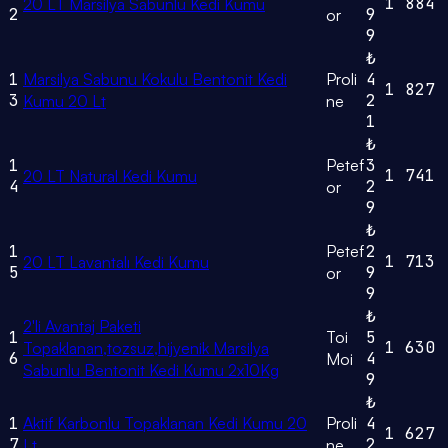
1
884
20 LT Marsilya Sabunlu Kedi Kumu
2
9
or
9
₺
1
Marsilya Sabunu Kokulu Bentonit Kedi
Proli
4
1
827
3
2
Kumu 20 Lt
ne
1
₺
1
Petef
3
1
741
20 LT Natural Kedi Kumu
4
2
or
9
₺
1
Petef
2
1
713
20 LT Lavantalı Kedi Kumu
5
9
or
9
₺
2'li Avantaj Paketi
1
Toi
5
1
630
Topaklanan,tozsuz,hijyenik Marsilya
6
4
Moi
Sabunlu Bentonit Kedi Kumu 2x10Kg
9
₺
1
Aktif Karbonlu Topaklanan Kedi Kumu 20
Proli
4
1
627
7
2
Lt.
ne