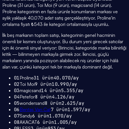
Proline (31 ürün), Toi Moi (9 ürün), magicsand (14 ürün).
Proline kategorinin en fazla ürünle konumlanan markası ve
aylık yaklaşık 40.070 adet satış gerçekleştiriyor. Proline'in
ortalama fiyatı ₺543 ile kategori ortalamasıyla uyumlu.
İlk beş markanın toplam satışı, kategorinin genel hacminin
önemli bir kısmını oluşturuyor. Bu durum yeni girecek satıcılar
için iki önemli sinyal veriyor: Birincisi, kategoride marka bilinirliği
kritik — bilinmeyen markayla girmek zor. İkincisi, güçlü
markaların yanında pozisyon alabilecek niş ürünler için hâlâ
alan var, çünkü kategori tek bir markayla dominant değil.
01
Proline
31
ürün
40.070
/ay
02
Toi Moi
9
ürün
10.990
/ay
03
magicsand
14
ürün
5.355
/ay
04
Petefor
8
ürün
4.126
/ay
05
wondersand
8
ürün
2.625
/ay
06
Bentaş Van Cat
7
ürün
1.597
/ay
07
Sandy
6
ürün
1.070
/ay
08
AKACAT
6
ürün
1.005
/ay
09
LESS
3
ürün
953
/ay