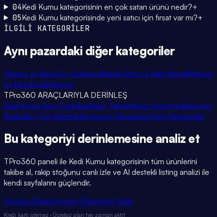
04
Kedi Kumu kategorisinin en çok satan ürünü nedir?
+
05
Kedi Kumu kategorisinde yeni satıcı için fırsat var mı?
+
İLGİLİ KATEGORİLER
Aynı pazardaki
diğer kategoriler
Paspas ve Mop
Tüy Toplayıcı
Bebek Bezi ve Islak Mendil
Paspas
ve Mop
Emzik
Vitamin
TPro360 ARAÇLARIYLA DERİNLEŞ
Kedi Kumu Ürün Fotoğrafı
Satış Tahmini
Ürün Araştırma
Kategori
Analizi
En Çok Satanlar
Komisyon Hesaplama
Tüm Kategoriler
Bu kategoriyi
derinlemesine
analiz et
TPro360 paneli ile
Kedi Kumu
kategorisinin tüm ürünlerini
takibe al, rakip stoğunu canlı izle ve AI destekli listing analizi ile
kendi sayfalarını güçlendir.
Ücretsiz Başla
Chrome Eklentisini Yükle
Kredi kartı istemez · Ücretsiz plan her zaman aktif