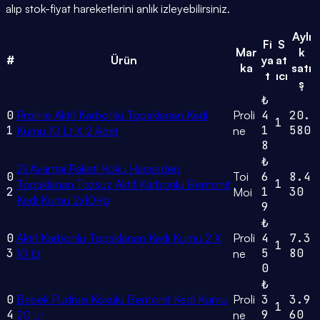
alıp stok-fiyat hareketlerini anlık izleyebilirsiniz.
Aylı
Fi
S
Mar
k
#
Ürün
ya
at
ka
satı
t
ıcı
ş
₺
0
Proline Aktif Karbonlu Topaklanan Kedi
Proli
4
20.
1
1
1
580
Kumu 10 Lt X 2 Adet
ne
8
₺
2li Avantaj Paketi Koku Hapseden,
0
Toi
6
8.4
1
Topaklanan,Tozsuz Aktif Karbonlu Bentonit
2
1
30
Moi
Kedi Kumu 2x10Kg
9
₺
0
Aktif Karbonlu Topaklanan Kedi Kumu 2 X
Proli
4
7.3
1
3
5
80
10 Lt
ne
0
₺
0
Bebek Pudrası Kokulu Bentonit Kedi Kumu
Proli
3
3.9
1
4
9
60
20 Lt
ne