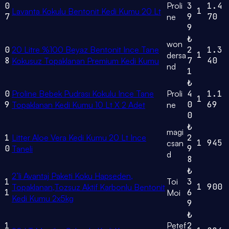
0
Proli
3
1.4
1
Lavanta Kokulu Bentonit Kedi Kumu 20 Lt
7
9
70
ne
9
₺
won
0
20 Litre %100 Beyaz Bentonit Ince Tane
2
1.3
1
dersa
8
7
40
Kokusuz Topaklanan Premium Kedi Kumu
nd
1
₺
0
Proline Bebek Pudrası Kokulu Ince Tane
Proli
4
1.1
1
9
0
69
Topaklanan Kedi Kumu 10 Lt X 2 Adet
ne
0
₺
magi
1
Litter Aloe Vera Kedi Kumu 20 Lt Ince
2
1
945
csan
0
9
Taneli
d
8
₺
2’li Avantaj Paketi Koku Hapseden,
1
Toi
3
1
900
Topaklanan,Tozsuz Aktif Karbonlu Bentonit
1
6
Moi
Kedi Kumu 2x5kg
9
₺
1
Petef
2