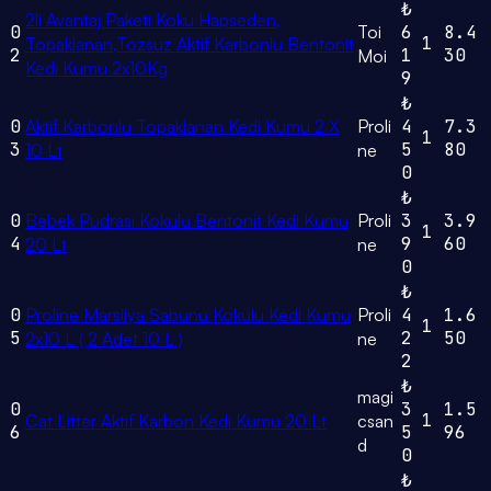
₺
2li Avantaj Paketi Koku Hapseden,
0
Toi
6
8.4
1
Topaklanan,Tozsuz Aktif Karbonlu Bentonit
2
1
30
Moi
Kedi Kumu 2x10Kg
9
₺
0
Aktif Karbonlu Topaklanan Kedi Kumu 2 X
Proli
4
7.3
1
3
5
80
10 Lt
ne
0
₺
0
Bebek Pudrası Kokulu Bentonit Kedi Kumu
Proli
3
3.9
1
4
9
60
20 Lt
ne
0
₺
0
Proline Marsilya Sabunu Kokulu Kedi Kumu
Proli
4
1.6
1
5
2
50
2x10 L ( 2 Adet 10 L )
ne
2
₺
magi
0
3
1.5
1
Cat Litter Aktif Karbon Kedi Kumu 20 Lt
csan
6
5
96
d
0
₺