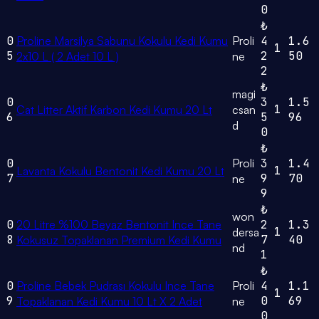
0
₺
0
Proline Marsilya Sabunu Kokulu Kedi Kumu
Proli
4
1.6
1
5
2
50
2x10 L ( 2 Adet 10 L )
ne
2
₺
magi
0
3
1.5
1
Cat Litter Aktif Karbon Kedi Kumu 20 Lt
csan
6
5
96
d
0
₺
0
Proli
3
1.4
1
Lavanta Kokulu Bentonit Kedi Kumu 20 Lt
7
9
70
ne
9
₺
won
0
20 Litre %100 Beyaz Bentonit Ince Tane
2
1.3
1
dersa
8
7
40
Kokusuz Topaklanan Premium Kedi Kumu
nd
1
₺
0
Proline Bebek Pudrası Kokulu Ince Tane
Proli
4
1.1
1
9
0
69
Topaklanan Kedi Kumu 10 Lt X 2 Adet
ne
0