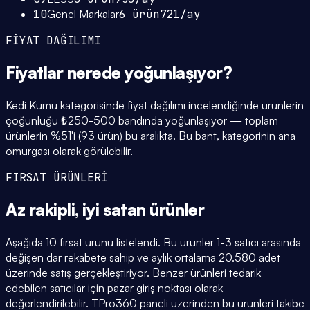
10
Genel Markalar
6
ürün
721
/ay
FİYAT DAĞILIMI
Fiyatlar
nerede yoğunlaşıyor
?
Kedi Kumu kategorisinde fiyat dağılımı incelendiğinde ürünlerin
çoğunluğu ₺250-500 bandında yoğunlaşıyor — toplam
ürünlerin %51'i (93 ürün) bu aralıkta. Bu bant, kategorinin ana
omurgası olarak görülebilir.
FIRSAT ÜRÜNLERİ
Az rakipli,
iyi satan
ürünler
Aşağıda 10 fırsat ürünü listelendi. Bu ürünler 1-3 satıcı arasında
değişen dar rekabete sahip ve aylık ortalama 20.580 adet
üzerinde satış gerçekleştiriyor. Benzer ürünleri tedarik
edebilen satıcılar için pazar giriş noktası olarak
değerlendirilebilir. TPro360 paneli üzerinden bu ürünleri takibe