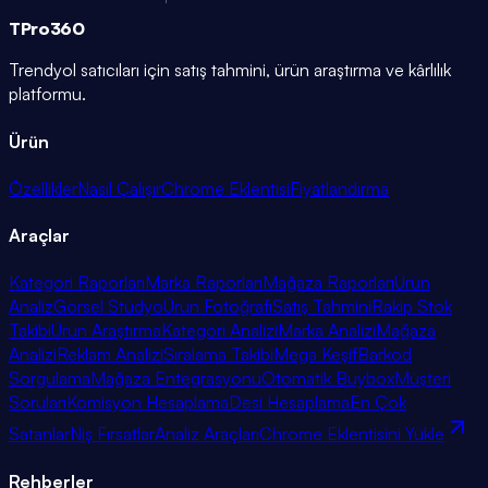
TPro
360
Trendyol satıcıları için satış tahmini, ürün araştırma ve kârlılık
platformu.
Ürün
Özellikler
Nasıl Çalışır
Chrome Eklentisi
Fiyatlandırma
Araçlar
Kategori Raporları
Marka Raporları
Mağaza Raporları
Ürün
Analiz
Görsel Stüdyo
Ürün Fotoğrafı
Satış Tahmini
Rakip Stok
Takibi
Ürün Araştırma
Kategori Analizi
Marka Analizi
Mağaza
Analizi
Reklam Analizi
Sıralama Takibi
Mega Keşif
Barkod
Sorgulama
Mağaza Entegrasyonu
Otomatik Buybox
Müşteri
Soruları
Komisyon Hesaplama
Desi Hesaplama
En Çok
Satanlar
Niş Fırsatlar
Analiz Araçları
Chrome Eklentisini Yükle
Rehberler