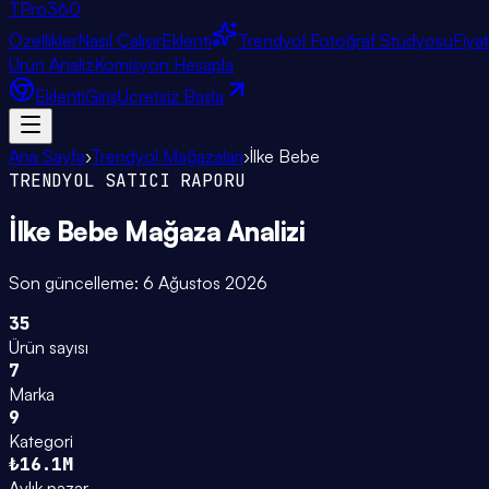
TPro
360
Özellikler
Nasıl Çalışır
Eklenti
Trendyol Fotoğraf Stüdyosu
Fiya
Ürün Analiz
Komisyon Hesapla
Eklenti
Giriş
Ücretsiz Başla
Ana Sayfa
›
Trendyol Mağazaları
›
İlke Bebe
TRENDYOL SATICI RAPORU
İlke Bebe
Mağaza Analizi
Son güncelleme:
6 Ağustos 2026
35
Ürün sayısı
7
Marka
9
Kategori
₺16.1M
Aylık pazar