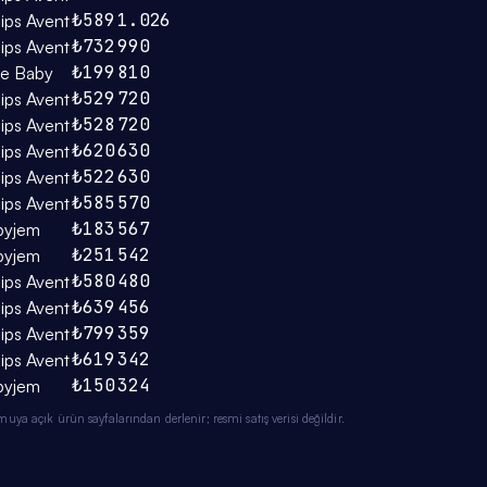
₺589
1.026
lips Avent
₺732
990
lips Avent
₺199
810
e Baby
₺529
720
lips Avent
₺528
720
lips Avent
₺620
630
lips Avent
₺522
630
lips Avent
₺585
570
lips Avent
₺183
567
byjem
₺251
542
byjem
₺580
480
lips Avent
₺639
456
lips Avent
₺799
359
lips Avent
₺619
342
lips Avent
₺150
324
byjem
ya açık ürün sayfalarından derlenir; resmi satış verisi değildir.