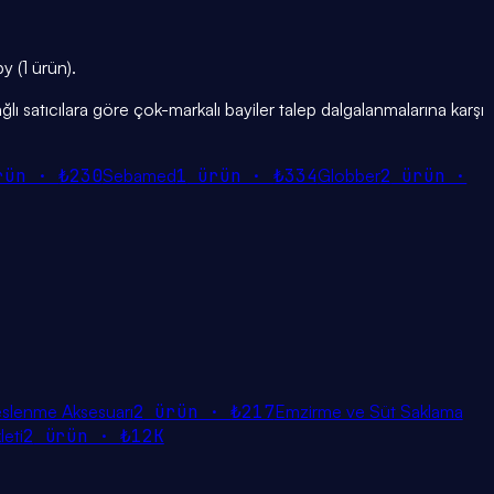
y (1 ürün).
ğlı satıcılara göre çok-markalı bayiler talep dalgalanmalarına karşı
rün ·
₺230
Sebamed
1
ürün ·
₺334
Globber
2
ürün ·
slenme Aksesuarı
2
ürün ·
₺217
Emzirme ve Süt Saklama
leti
2
ürün ·
₺12K