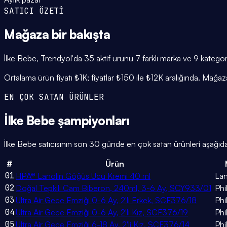
SATICI ÖZETİ
Mağaza
bir bakışta
İlke Bebe, Trendyol'da 35 aktif ürünü 7 farklı marka ve 9 kategori
Ortalama ürün fiyatı ₺1K; fiyatlar ₺150 ile ₺12K aralığında. Mağa
EN ÇOK SATAN ÜRÜNLER
İlke Bebe
şampiyonları
İlke Bebe satıcısının son 30 günde en çok satan ürünleri aşağıda.
#
Ürün
01
HPA® Lanolin Göğüs Ucu Kremi 40 ml
Lan
02
Doğal Tepkili Cam Biberon, 240ml, 3-6 Ay, SCY933/01
Phi
03
Ultra Air Gece Emziği 0-6 Ay, 2'li Erkek, SCF376/18
Phi
04
Ultra Air Gece Emziği 0-6 Ay, 2'li Kız, SCF376/19
Phi
05
Ultra Air Gece Emziği 6-18 Ay, 2'li Kız, SCF376/14
Phi