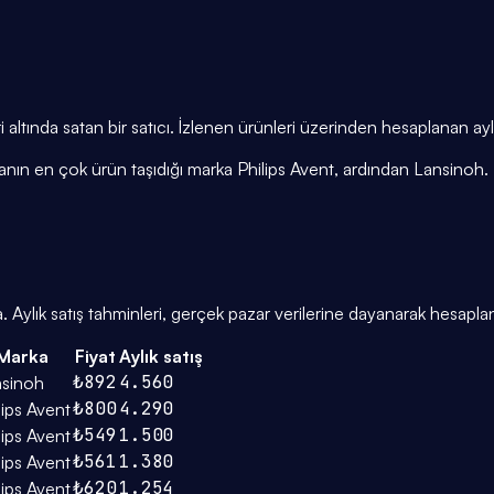
 altında satan bir satıcı. İzlenen ürünleri üzerinden hesaplanan ay
zanın en çok ürün taşıdığı marka Philips Avent, ardından Lansinoh.
 Aylık satış tahminleri, gerçek pazar verilerine dayanarak hesaplan
Marka
Fiyat
Aylık satış
₺892
4.560
sinoh
₺800
4.290
lips Avent
₺549
1.500
lips Avent
₺561
1.380
lips Avent
₺620
1.254
lips Avent