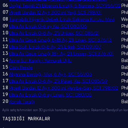
06
Doğal Tepkili 2'li Biberon Emziği, 6 Numara, SCY966/02
Phi
07
Pipetli Bardak 12 Ay+ 300 ml Yeşil, SCF798/01
Phi
08
Taşınabilir Hijyenik Bebek Emzik Saklama Kutusu Mavi
We
09
Ultra Air Emzik 0-6 ay Kız, SCF080/06
Phi
10
Ultra Air Emzik 0-6 Ay, 2'li Unisex, SCF085/21
Phi
11
Ultra Air Gece Emziği 6-18 Ay, 2'li Erkek, SCF376/13
Phi
12
Ultra Soft Emzik 0-6 Ay, 2'li Erkek, SCF091/07
Phi
13
Ultra Air Gece Emziği 18+ Ay, 2'li Unisex, SCF376 /01
Phi
14
Anne Süt Kaşığı - Yumuşak Uçlu
Ba
15
Cam Rende
Ba
16
Alıştırma Bardağı, Mor, 6 Ay+, SCF551/03
Phi
17
Ultra Air Emzik 0-6 Ay, 2'li Paket, Kız, SCF085/59
Phi
18
Pipetli Bardak 12 Ay+ 300 ml Pembe-Sarı, SCF798/02
Phi
19
Ultra Air Emzik 0-6 ay Erkek, SCF080/05
Phi
20
Konak Tarağı
Ba
Aylık satış tahminleri son 30 günlük harekete göre hesaplanır. Rakamlar Trendyol'un kamu
TAŞIDIĞI MARKALAR