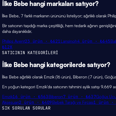
İlke Bebe
hangi
markaları
satıyor?
İlke Bebe, 7 farklı markanın ürününü listeliyor; ağırlıklı olarak P
Bir satıcının taşıdığı marka çeşitliliği, hem tedarik ağının genişl
daha dayanıklıdır.
Philips Avent
23
ürün ·
₺621
Lansinoh
4
ürün ·
₺645
Ba
₺12K
SATICININ KATEGORİLERİ
İlke Bebe
hangi
kategorilerde
satıyor?
İlke Bebe ağırlıklı olarak Emzik (16 ürün), Biberon (7 ürün), Göğü
En yoğun kategori Emzik'da satıcının tahmini aylık satışı 9.669 a
Emzik
16
ürün ·
₺563
Biberon
7
ürün ·
₺637
Göğüs Ucu
Aksesuarı
2
ürün ·
₺409
Bebek Tarağı ve Fırçası
1
ürün 
SIK SORULAN SORULAR