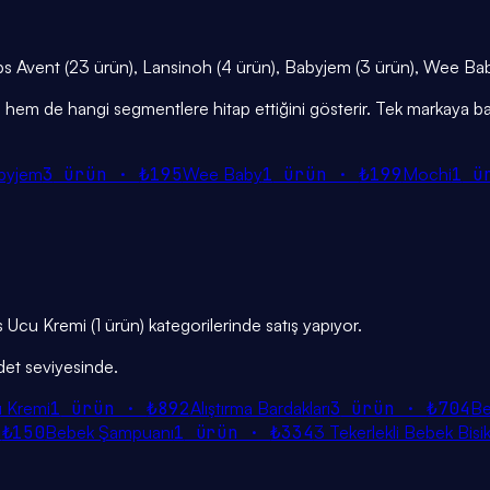
hilips Avent (23 ürün), Lansinoh (4 ürün), Babyjem (3 ürün), Wee Bab
iğini hem de hangi segmentlere hitap ettiğini gösterir. Tek markaya ba
byjem
3
ürün ·
₺195
Wee Baby
1
ürün ·
₺199
Mochi
1
ü
s Ucu Kremi (1 ürün) kategorilerinde satış yapıyor.
det seviyesinde.
 Kremi
1
ürün ·
₺892
Alıştırma Bardakları
3
ürün ·
₺704
Be
·
₺150
Bebek Şampuanı
1
ürün ·
₺334
3 Tekerlekli Bebek Bisik