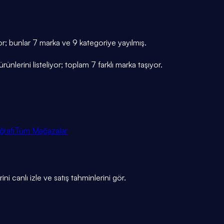
or; bunlar 7 marka ve 9 kategoriye yayılmış.
nlerini listeliyor; toplam 7 farklı marka taşıyor.
ğrafı
Tüm Mağazalar
ni canlı izle ve satış tahminlerini gör.