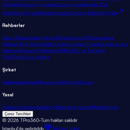
Soruları
Komisyon Hesaplama
Desi Hesaplama
En Çok
Satanlar
Niş Fırsatlar
Analiz Araçları
Chrome Eklentisini Yükle
Rehberler
Satıcı Rehberi
Satıcı Paneli Rehberi
Satıcı SSS
Muhasebe
Rehberi
Vergi Rehberi
Şirket Kurma
Toptan Tedarik
Jungle Scout
Alternatifi
Helium 10 Alternatifi
TPro360 vs Trendyol
Pro
TPro360 vs Sellerg
Şirket
Hakkımızda
İletişim
Blog
destek@tpro360.com
Yasal
Kullanım Koşulları
Gizlilik Politikası
İptal ve İade
Mesafeli Satış
Çerez Tercihleri
©
2026
TPro360
·
Tüm hakları saklıdır
İstanbul'da geliştirildi
·
Eklentiyi yükle