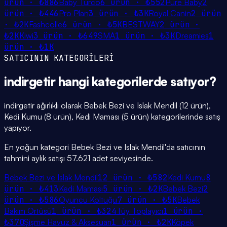
ürün ·
₺886
Baby Turco
6
ürün ·
₺552
Pure Baby
2
ürün ·
₺446
Pro Plan
3
ürün ·
₺3K
Royal Canin
2
ürün
·
₺2K
Fashcolle
6
ürün ·
₺5K
BESTWAY
2
ürün ·
₺2K
Kiwi
3
ürün ·
₺649
SMA
1
ürün ·
₺3K
Dreamies
1
ürün ·
₺1K
SATICININ KATEGORİLERİ
indirgetir
hangi
kategorilerde
satıyor?
indirgetir ağırlıklı olarak Bebek Bezi ve Islak Mendil (12 ürün),
Kedi Kumu (8 ürün), Kedi Maması (5 ürün) kategorilerinde satış
yapıyor.
En yoğun kategori Bebek Bezi ve Islak Mendil'da satıcının
tahmini aylık satışı 57.621 adet seviyesinde.
Bebek Bezi ve Islak Mendil
12
ürün ·
₺582
Kedi Kumu
8
ürün ·
₺413
Kedi Maması
5
ürün ·
₺2K
Bebek Bezi
2
ürün ·
₺586
Oyuncu Koltuğu
7
ürün ·
₺5K
Bebek
Bakım Örtüsü
1
ürün ·
₺324
Tüy Toplayıcı
1
ürün ·
₺370
Şişme Havuz & Aksesuarı
1
ürün ·
₺2K
Köpek