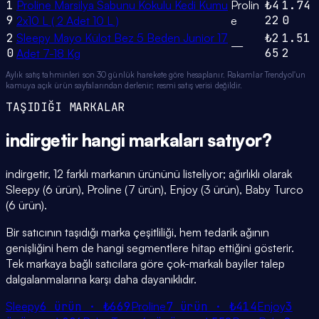
1
Proline Marsilya Sabunu Kokulu Kedi Kumu
Prolin
₺4
1.74
9
22
0
2x10 L ( 2 Adet 10 L )
e
2
Sleepy Mayo Külot Bez 5 Beden Junior 17
₺2
1.51
—
0
65
2
Adet 7-18 Kg
Aylık satış tahminleri son 30 günlük harekete göre hesaplanır. Rakamlar Trendyol'un
kamuya açık ürün sayfalarından derlenir; resmi satış verisi değildir.
TAŞIDIĞI MARKALAR
indirgetir
hangi
markaları
satıyor?
indirgetir, 12 farklı markanın ürününü listeliyor; ağırlıklı olarak
Sleepy (6 ürün), Proline (7 ürün), Enjoy (3 ürün), Baby Turco
(6 ürün).
Bir satıcının taşıdığı marka çeşitliliği, hem tedarik ağının
genişliğini hem de hangi segmentlere hitap ettiğini gösterir.
Tek markaya bağlı satıcılara göre çok-markalı bayiler talep
dalgalanmalarına karşı daha dayanıklıdır.
Sleepy
6
ürün ·
₺669
Proline
7
ürün ·
₺414
Enjoy
3