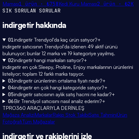
Maması
1
ürün ·
₺758
Kedi Kuru Maması
2
ürün ·
₺2K
SIK SORULAN SORULAR
indirgetir
hakkında
01
indirgetir Trendyol'da kaç ürün satıyor?
+
indirgetir satıcısının Trendyol'da izlenen 49 aktif ürünü
bulunuyor; bunlar 12 marka ve 19 kategoriye yayılmış.
02
indirgetir hangi markaları satıyor?
+
indirgetir en çok Sleepy, Proline, Enjoy markalarının ürünlerini
listeliyor; toplam 12 farklı marka taşıyor.
03
indirgetir ürünlerinin ortalama fiyatı nedir?
+
04
indirgetir en çok hangi kategoride satıyor?
+
05
indirgetir satıcısının aylık satış hacmi ne kadar?
+
06
Bir Trendyol satıcısını nasıl analiz ederim?
+
TPRO360 ARAÇLARIYLA DERİNLEŞ
Mağaza Analizi
Markalar
Rakip Stok Takibi
Satış Tahmini
Ürün
Fotoğrafı
Tüm Mağazalar
indirgetir
ve rakiplerini
izle