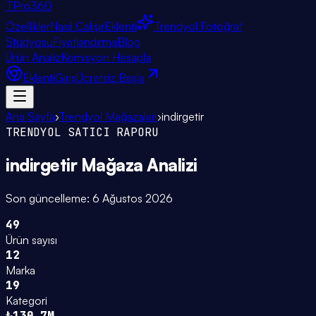
TPro
360
Özellikler
Nasıl Çalışır
Eklenti
Trendyol Fotoğraf
Stüdyosu
Fiyatlandırma
Blog
Ürün Analiz
Komisyon Hesapla
Eklenti
Giriş
Ücretsiz Başla
Ana Sayfa
›
Trendyol Mağazaları
›
indirgetir
TRENDYOL SATICI RAPORU
indirgetir
Mağaza Analizi
Son güncelleme:
6 Ağustos 2026
49
Ürün sayısı
12
Marka
19
Kategori
₺130.7M