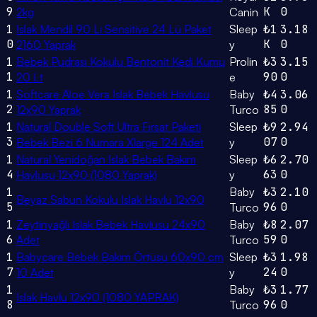
9
K
0
2kg
Canin
1
Islak Mendil 90 Lı Sensitive 24 Lü Paket
Sleep
₺1
3.18
0
K
0
2160 Yaprak
y
1
Bebek Pudrası Kokulu Bentonit Kedi Kumu
Prolin
₺3
3.15
1
90
0
20 Lt
e
1
Softcare Aloe Vera Islak Bebek Havlusu
Baby
₺4
3.06
2
85
0
12x90 Yaprak
Turco
1
Natural Double Soft Ultra Fırsat Paketi
Sleep
₺9
2.94
3
07
0
Bebek Bezi 6 Numara Xlarge 124 Adet
y
1
Natural Yenidoğan Islak Bebek Bakım
Sleep
₺6
2.70
4
63
0
Havlusu 12x90 (1080 Yaprak)
y
1
Baby
₺3
2.10
Beyaz Sabun Kokulu Islak Havlu 12x90
5
96
0
Turco
1
Zeytinyağlı Islak Bebek Havlusu 24x90
Baby
₺8
2.07
6
59
0
Adet
Turco
1
Babycare Bebek Bakım Örtüsü 60x90 cm
Sleep
₺3
1.98
7
24
0
10 Adet
y
1
Baby
₺3
1.77
Islak Havlu 12x90 (1080 YAPRAK)
8
96
0
Turco