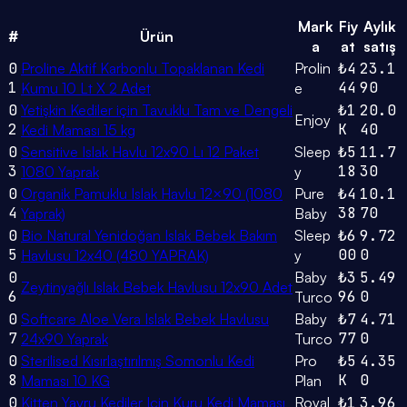
Mark
Fiy
Aylık
#
Ürün
a
at
satış
0
Proline Aktif Karbonlu Topaklanan Kedi
Prolin
₺4
23.1
1
44
90
Kumu 10 Lt X 2 Adet
e
0
Yetişkin Kediler için Tavuklu Tam ve Dengeli
₺1
20.0
Enjoy
2
K
40
Kedi Maması 15 kg
0
Sensitive Islak Havlu 12x90 Lı 12 Paket
Sleep
₺5
11.7
3
18
30
1080 Yaprak
y
0
Organik Pamuklu Islak Havlu 12×90 (1080
Pure
₺4
10.1
4
38
70
Yaprak)
Baby
0
Bio Natural Yenidoğan Islak Bebek Bakım
Sleep
₺6
9.72
5
00
0
Havlusu 12x40 (480 YAPRAK)
y
0
Baby
₺3
5.49
Zeytinyağlı Islak Bebek Havlusu 12x90 Adet
6
96
0
Turco
0
Softcare Aloe Vera Islak Bebek Havlusu
Baby
₺7
4.71
7
77
0
24x90 Yaprak
Turco
0
Sterilised Kısırlaştırılmış Somonlu Kedi
Pro
₺5
4.35
8
K
0
Maması 10 KG
Plan
0
Kitten Yavru Kediler Için Kuru Kedi Maması
Royal
₺1
3.96