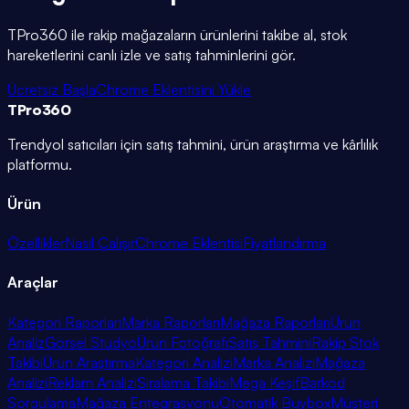
TPro360 ile rakip mağazaların ürünlerini takibe al, stok
hareketlerini canlı izle ve satış tahminlerini gör.
Ücretsiz Başla
Chrome Eklentisini Yükle
TPro
360
Trendyol satıcıları için satış tahmini, ürün araştırma ve kârlılık
platformu.
Ürün
Özellikler
Nasıl Çalışır
Chrome Eklentisi
Fiyatlandırma
Araçlar
Kategori Raporları
Marka Raporları
Mağaza Raporları
Ürün
Analiz
Görsel Stüdyo
Ürün Fotoğrafı
Satış Tahmini
Rakip Stok
Takibi
Ürün Araştırma
Kategori Analizi
Marka Analizi
Mağaza
Analizi
Reklam Analizi
Sıralama Takibi
Mega Keşif
Barkod
Sorgulama
Mağaza Entegrasyonu
Otomatik Buybox
Müşteri