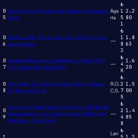
₺
0
Doğal Çocuk Florürsüz Beyazlatıcı Diş Macunu
Aga
1
2.2
5
5
80
75 ml
rta
1
₺
0
Morfose Milk Therapy Fön Suyu 240 ml - Isıya
1
1.8
—
6
8
63
Karşı Koruma
3
₺
0
Venatura Magnezyum Bisglisinat + Sitrat Ve P-
1.6
—
4
7
20
5-P Vitamin B6 Kapsül 60 lı
K
₺
0
Rocs Baby 0-3 Yaş Arası Elma Püresi Tadında
R.O.
2
1.5
8
7
00
Diş Macunu 35 ml
C.S.
5
₺
Urban Care Style Guide Deniz Tuzu Etkili Doğal
0
2
1.4
Dalga Sağlayan Saç Spreyi-vegan-200ml-Sea
—
9
4
85
Salt Spray-Doğal Şekil
8
₺
Lan
1
5
1.2