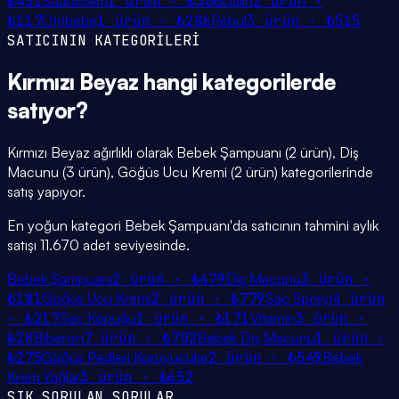
₺451
Sudocrem
1
ürün ·
₺300
Dalin
2
ürün ·
₺117
Otribebe
1
ürün ·
₺286
Rebul
3
ürün ·
₺515
SATICININ KATEGORİLERİ
Kırmızı Beyaz
hangi
kategorilerde
satıyor?
Kırmızı Beyaz ağırlıklı olarak Bebek Şampuanı (2 ürün), Diş
Macunu (3 ürün), Göğüs Ucu Kremi (2 ürün) kategorilerinde
satış yapıyor.
En yoğun kategori Bebek Şampuanı'da satıcının tahmini aylık
satışı 11.670 adet seviyesinde.
Bebek Şampuanı
2
ürün ·
₺479
Diş Macunu
3
ürün ·
₺181
Göğüs Ucu Kremi
2
ürün ·
₺779
Saç Spreyi
4
ürün
·
₺217
Saç Köpüğü
1
ürün ·
₺171
Vitamin
3
ürün ·
₺2K
Biberon
7
ürün ·
₺702
Bebek Diş Macunu
1
ürün ·
₺275
Göğüs Pedleri Koruyucular
2
ürün ·
₺549
Bebek
Krem Yağlar
3
ürün ·
₺652
SIK SORULAN SORULAR