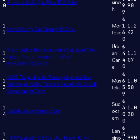
Blue Lock Göğüs Pedi 100 Adet
sino
0
9
90
h
9
₺
1
Mor
1
1.2
Ultra Strong Saç Spreyi 400 Ml
1
6
42
fose
0
Urb
₺
Style Guide Islak Görünüm Sağlayan Wax -
1
an
4
1.1
Güçlü Tutuş - Vegan - 100 ml
2
4
07
Car
8680690705946
0
e
₺
%95 Doğal Içerikli Papatya İçeren Göz
1
Mus
6
1.0
Yakmayan Kolay Tarama Bebek Ve Çocuk
3
5
50
tela
Şampuanı 500 ml
9
₺
Sud
1
3
1.0
Bebek Bakım Kremi 60g
ocr
4
0
20
em
0
₺
Lan
1
5
990
HPA® Lanolin Göğüs Ucu Kremi 10 ml
sino