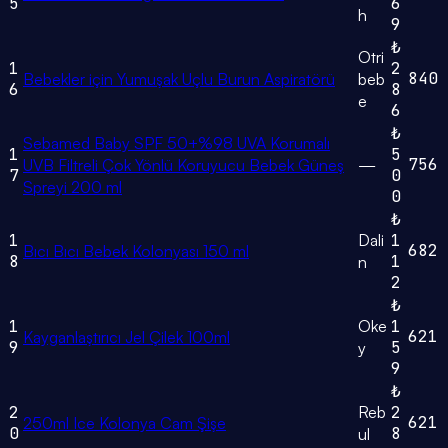
5
6
h
9
₺
Otri
1
2
840
Bebekler için Yumuşak Uçlu Burun Aspiratörü
beb
6
8
e
6
₺
Sebamed Baby SPF 50+%98 UVA Korumalı
1
5
756
UVB Filtreli Çok Yönlü Koruyucu Bebek Güneş
—
7
0
Spreyi 200 ml
0
₺
1
Dali
1
682
Bıcı Bıcı Bebek Kolonyası 150 ml
8
1
n
2
₺
1
Oke
1
621
Kayganlaştırıcı Jel Çilek 100ml
9
5
y
9
₺
2
Reb
2
621
250ml Ice Kolonya Cam Şişe
0
8
ul