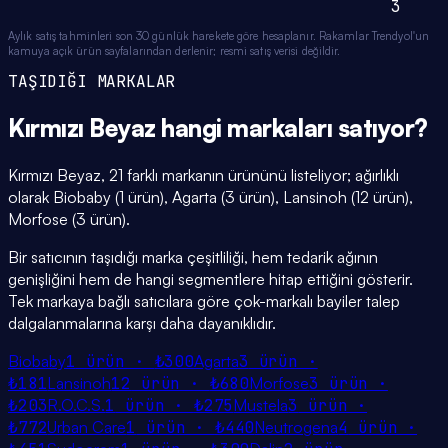
3
Aylık satış tahminleri son 30 günlük harekete göre hesaplanır. Rakamlar Trendyol'un
kamuya açık ürün sayfalarından derlenir; resmi satış verisi değildir.
TAŞIDIĞI MARKALAR
Kırmızı Beyaz
hangi
markaları
satıyor?
Kırmızı Beyaz, 21 farklı markanın ürününü listeliyor; ağırlıklı
olarak Biobaby (1 ürün), Agarta (3 ürün), Lansinoh (12 ürün),
Morfose (3 ürün).
Bir satıcının taşıdığı marka çeşitliliği, hem tedarik ağının
genişliğini hem de hangi segmentlere hitap ettiğini gösterir.
Tek markaya bağlı satıcılara göre çok-markalı bayiler talep
dalgalanmalarına karşı daha dayanıklıdır.
Biobaby
1
ürün ·
₺300
Agarta
3
ürün ·
₺181
Lansinoh
12
ürün ·
₺680
Morfose
3
ürün ·
₺203
R.O.C.S.
1
ürün ·
₺275
Mustela
3
ürün ·
₺772
Urban Care
1
ürün ·
₺440
Neutrogena
4
ürün ·