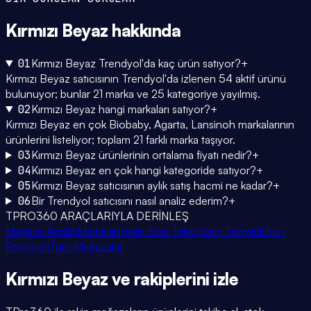
Kırmızı Beyaz
hakkında
01
Kırmızı Beyaz Trendyol'da kaç ürün satıyor?
+
Kırmızı Beyaz satıcısının Trendyol'da izlenen 54 aktif ürünü
bulunuyor; bunlar 21 marka ve 25 kategoriye yayılmış.
02
Kırmızı Beyaz hangi markaları satıyor?
+
Kırmızı Beyaz en çok Biobaby, Agarta, Lansinoh markalarının
ürünlerini listeliyor; toplam 21 farklı marka taşıyor.
03
Kırmızı Beyaz ürünlerinin ortalama fiyatı nedir?
+
04
Kırmızı Beyaz en çok hangi kategoride satıyor?
+
05
Kırmızı Beyaz satıcısının aylık satış hacmi ne kadar?
+
06
Bir Trendyol satıcısını nasıl analiz ederim?
+
TPRO360 ARAÇLARIYLA DERİNLEŞ
Mağaza Analizi
Markalar
Rakip Stok Takibi
Satış Tahmini
Ürün
Fotoğrafı
Tüm Mağazalar
Kırmızı Beyaz
ve rakiplerini
izle