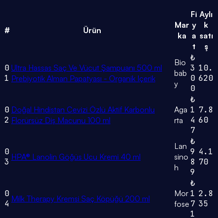
Fi
Aylı
Mar
y
k
#
Ürün
ka
a
satı
t
ş
₺
Bio
0
Ultra Hassas Saç Ve Vücut Şampuanı 500 ml
3
10.
bab
1
0
620
Prebiyotik Alman Papatyası - Organik Içerik
y
0
₺
0
Doğal Hindistan Cevizi Özlü Aktif Karbonlu
Aga
1
7.8
2
4
60
Florürsüz Diş Macunu 100 ml
rta
7
₺
Lan
0
9
4.1
HPA® Lanolin Göğüs Ucu Kremi 40 ml
sino
3
8
70
h
9
₺
0
Mor
1
2.8
Milk Therapy Kremsi Saç Köpüğü 200 ml
4
7
35
fose
1