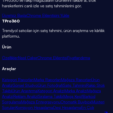
TPro360 ile rakip mağazaların ürünlerini takibe al, stok
hareketlerini canlı izle ve satış tahminlerini gör.
Ücretsiz Başla
Chrome Eklentisini Yükle
TPro
360
Trendyol satıcıları için satış tahmini, ürün araştırma ve kârlılık
platformu.
Ürün
Özellikler
Nasıl Çalışır
Chrome Eklentisi
Fiyatlandırma
Araçlar
Kategori Raporları
Marka Raporları
Mağaza Raporları
Ürün
Analiz
Görsel Stüdyo
Ürün Fotoğrafı
Satış Tahmini
Rakip Stok
Takibi
Ürün Araştırma
Kategori Analizi
Marka Analizi
Mağaza
Analizi
Reklam Analizi
Sıralama Takibi
Mega Keşif
Barkod
Sorgulama
Mağaza Entegrasyonu
Otomatik Buybox
Müşteri
Soruları
Komisyon Hesaplama
Desi Hesaplama
En Çok