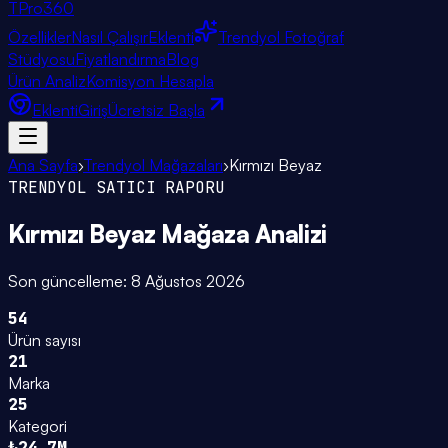
TPro
360
Özellikler
Nasıl Çalışır
Eklenti
Trendyol Fotoğraf
Stüdyosu
Fiyatlandırma
Blog
Ürün Analiz
Komisyon Hesapla
Eklenti
Giriş
Ücretsiz Başla
Ana Sayfa
›
Trendyol Mağazaları
›
Kırmızı Beyaz
TRENDYOL SATICI RAPORU
Kırmızı Beyaz
Mağaza Analizi
Son güncelleme:
8 Ağustos 2026
54
Ürün sayısı
21
Marka
25
Kategori
₺24.7M