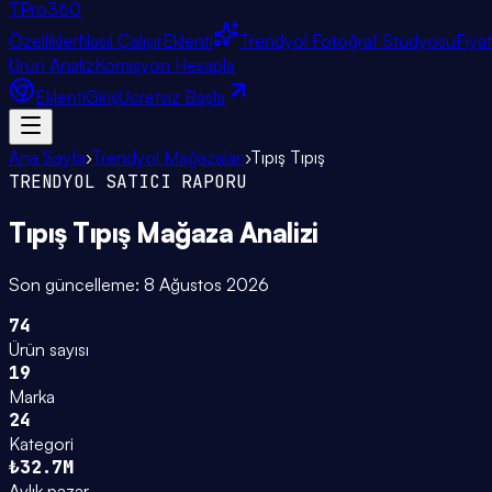
TPro
360
Özellikler
Nasıl Çalışır
Eklenti
Trendyol Fotoğraf Stüdyosu
Fiya
Ürün Analiz
Komisyon Hesapla
Eklenti
Giriş
Ücretsiz Başla
Ana Sayfa
›
Trendyol Mağazaları
›
Tıpış Tıpış
TRENDYOL SATICI RAPORU
Tıpış Tıpış
Mağaza Analizi
Son güncelleme:
8 Ağustos 2026
74
Ürün sayısı
19
Marka
24
Kategori
₺32.7M
Aylık pazar