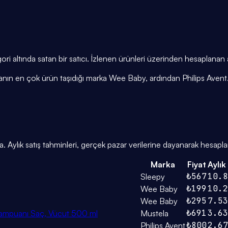
gori altında satan bir satıcı. İzlenen ürünleri üzerinden hesaplana
azanın en çok ürün taşıdığı marka Wee Baby, ardından Philips Avent
. Aylık satış tahminleri, gerçek pazar verilerine dayanarak hesaplan
Marka
Fiyat
Aylık
₺567
10.8
Sleepy
₺199
10.2
Wee Baby
₺295
7.53
Wee Baby
₺691
3.63
ampuanı Saç, Vücut 500 ml
Mustela
₺800
2.67
Philips Avent