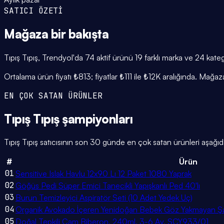
SATICI ÖZETİ
Mağaza
bir bakışta
Tıpış Tıpış, Trendyol'da 74 aktif ürünü 19 farklı marka ve 24 kate
Ortalama ürün fiyatı ₺813; fiyatlar ₺111 ile ₺12K aralığında. Mağ
EN ÇOK SATAN ÜRÜNLER
Tıpış Tıpış
şampiyonları
Tıpış Tıpış satıcısının son 30 günde en çok satan ürünleri aşağıda
#
Ürün
01
Sensitive Islak Havlu 12x90 Lı 12 Paket 1080 Yaprak
02
Göğüs Pedi Süper Emici Tanecikli Yapışkanlı Ped 40'lı
03
Burun Temizleyici Aspiratör Seti (10 Adet Yedek Uç)
04
Organik Avokado İçeren Yenidoğan Bebek Göz Yakmayan Ş
05
Doğal Tepkili Cam Biberon, 240ml, 3-6 Ay, SCY933/01