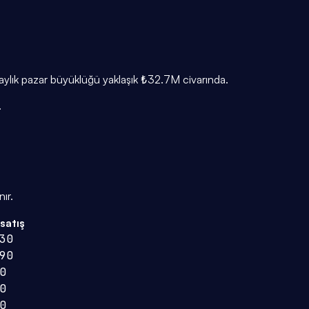
n aylık pazar büyüklüğü yaklaşık ₺32.7M civarında.
.
ır.
 satış
30
90
0
0
0