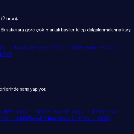
 (2 ürün).
ğlı satıcılara göre çok-markalı bayiler talep dalgalanmalarına karşı
ün ·
₺341
Uni Baby
2
ürün ·
₺269
Lansinoh
6
ürün ·
₺240
rilerinde satış yapıyor.
mzik
18
ürün ·
₺609
Biberon
9
ürün ·
₺765
Bebek
rün ·
₺806
Bebek Bakım Örtüsü
1
ürün ·
₺260