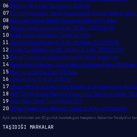
06
Biberon Ve Emzik Temizleyici 500 ml
07
2’Li Yumuşak Uçlu Silikon Mama Kaşığı Seti Ek Gıdaya Geçiş
08
Babycare Bebek Bakım Örtüsü 60x90 cm 10 Adet
09
Ultra Air Gece Emziği 0-6 Ay, 2'li Kız, SCF376/19
10
Nazal Burun Aspiratörü Yedek Uç 10'lu
11
Ultra Air Gece Emziği 0-6 Ay, 2'li Erkek, SCF376/18
12
Doğal Tepkili Biberon PP, 260ml, 3-6 Ay, SCY903/01
13
Burun Temizleyici Aspiratör Seti (10 Adet Yedek Uç)
14
Bebek Bezi 5 Beden Junior Hiper Ekonomi Paketi 156 Adet
15
Blue Lock Göğüs Pedi 100 Adet
16
1 Bebek Sütü 0-6 Ay 800 Gr
17
Silikon Meyve Süzgeci Püre Emziği ve Diş Kaşıyıcı 6+ Ay Su 
18
%95 Doğal Içerikli Papatya İçeren Göz Yakmayan Kolay T
19
Wee Baby Dijital Termometre 301
20
Doğal Tepkili Cam Biberon, 120ml, 0-3 Ay, SCY930/01
Aylık satış tahminleri son 30 günlük harekete göre hesaplanır. Rakamlar Trendyol'un kamu
TAŞIDIĞI MARKALAR