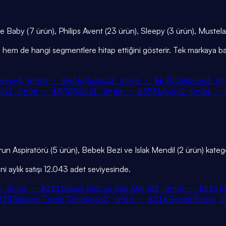
 Wee Baby (7 ürün), Philips Avent (23 ürün), Sleepy (3 ürün), Mustela
iğini hem de hangi segmentlere hitap ettiğini gösterir. Tek markaya ba
leepy
3
ürün ·
₺456
Mustela
2
ürün ·
₺675
Otribebe
3
ür
fix
1
ürün ·
₺970
Rebul
1
ürün ·
₺325
Mochi
2
ürün ·
urun Aspiratörü (5 ürün), Bebek Bezi ve Islak Mendil (2 ürün) katego
 aylık satışı 12.043 adet seviyesinde.
5
ürün ·
₺321
Bebek Bezi ve Islak Mendil
2
ürün ·
₺553
E
225
Biberon Emzik Temizleyici
3
ürün ·
₺216
Bebek Sütü
4
ü