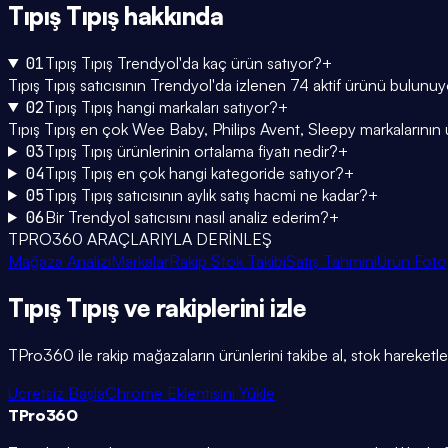
Tıpış Tıpış
hakkında
01
Tıpış Tıpış Trendyol'da kaç ürün satıyor?
+
Tıpış Tıpış satıcısının Trendyol'da izlenen 74 aktif ürünü bulunu
02
Tıpış Tıpış hangi markaları satıyor?
+
Tıpış Tıpış en çok Wee Baby, Philips Avent, Sleepy markalarının ürü
03
Tıpış Tıpış ürünlerinin ortalama fiyatı nedir?
+
04
Tıpış Tıpış en çok hangi kategoride satıyor?
+
05
Tıpış Tıpış satıcısının aylık satış hacmi ne kadar?
+
06
Bir Trendyol satıcısını nasıl analiz ederim?
+
TPRO360 ARAÇLARIYLA DERİNLEŞ
Mağaza Analizi
Markalar
Rakip Stok Takibi
Satış Tahmini
Ürün Foto
Tıpış Tıpış
ve rakiplerini
izle
TPro360 ile rakip mağazaların ürünlerini takibe al, stok hareketleri
Ücretsiz Başla
Chrome Eklentisini Yükle
TPro
360