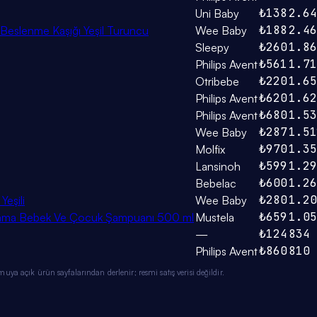
₺138
2.64
Uni Baby
₺188
2.46
 Beslenme Kaşığı Yeşil Turuncu
Wee Baby
₺260
1.86
Sleepy
₺561
1.71
Philips Avent
₺220
1.65
Otribebe
₺620
1.62
Philips Avent
₺680
1.53
Philips Avent
₺287
1.51
Wee Baby
₺970
1.35
Molfix
₺599
1.29
Lansinoh
₺600
1.26
Bebelac
₺280
1.20
Yeşili
Wee Baby
₺659
1.05
arama Bebek Ve Çocuk Şampuanı 500 ml
Mustela
₺124
834
—
₺860
810
Philips Avent
ya açık ürün sayfalarından derlenir; resmi satış verisi değildir.