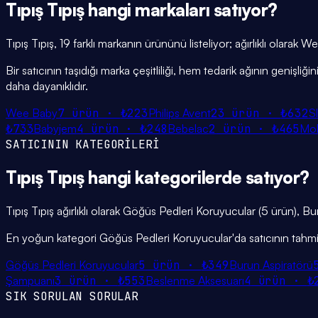
Tıpış Tıpış
hangi
markaları
satıyor?
Tıpış Tıpış, 19 farklı markanın ürününü listeliyor; ağırlıklı olarak
Bir satıcının taşıdığı marka çeşitliliği, hem tedarik ağının genişl
daha dayanıklıdır.
Wee Baby
7
ürün ·
₺223
Philips Avent
23
ürün ·
₺632
S
₺733
Babyjem
4
ürün ·
₺248
Bebelac
2
ürün ·
₺465
Mol
SATICININ KATEGORİLERİ
Tıpış Tıpış
hangi
kategorilerde
satıyor?
Tıpış Tıpış ağırlıklı olarak Göğüs Pedleri Koruyucular (5 ürün), B
En yoğun kategori Göğüs Pedleri Koruyucular'da satıcının tahmini
Göğüs Pedleri Koruyucular
5
ürün ·
₺349
Burun Aspiratörü
Şampuanı
3
ürün ·
₺553
Beslenme Aksesuarı
4
ürün ·
₺
SIK SORULAN SORULAR