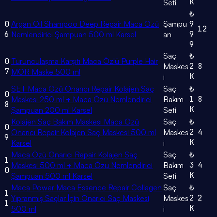
K
Seti
₺
0
Argan Oil Shampoo Deep Repair Maca Özü
Şampu
9
12
6
9
Nemlendirici Şampuan 500 ml Karsel
an
9
Saç
₺
0
Turunculaşma Karşıtı Maca Özlü Purple Hair
2
8
Maskes
7
MOR Maske 500 ml
K
i
SET Maca Özü Onarıcı Repair Kolajen Saç
Saç
₺
0
1
8
Maskesi 250 ml + Maca Özü Nemlendirici
Bakım
8
K
Şampuan 200 ml Karsel
Seti
Kolajen Saç Bakım Maskesi Maca Özü
Saç
₺
0
2
4
Onarıcı Repair Kolajen Saç Maskesi 500 ml
Maskes
9
K
Karsel
i
Maca Özü Onarıcı Repair Kolajen Saç
Saç
₺
1
3
4
Maskesi 500 ml + Maca Özü Nemlendirici
Bakım
0
K
Şampuan 500 ml Karsel
Seti
Maca Power Maca Essence Repair Collagen
Saç
₺
1
2
2
Yıpranmış Saçlar İçin Onarıcı Saç Maskesi
Maskes
1
K
500 ml
i