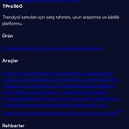
TPro
360
Trendyol satıcıları için satış tahmini, ürün araştırma ve kârlılık
platformu.
Ürün
Özellikler
Nasıl Çalışır
Chrome Eklentisi
Fiyatlandırma
Araçlar
Kategori Raporları
Marka Raporları
Mağaza Raporları
Ürün
Analiz
Görsel Stüdyo
Ürün Fotoğrafı
Satış Tahmini
Rakip Stok
Takibi
Ürün Araştırma
Kategori Analizi
Marka Analizi
Mağaza
Analizi
Reklam Analizi
Sıralama Takibi
Mega Keşif
Barkod
Sorgulama
Mağaza Entegrasyonu
Otomatik Buybox
Müşteri
Soruları
Komisyon Hesaplama
Desi Hesaplama
En Çok
Satanlar
Niş Fırsatlar
Analiz Araçları
Chrome Eklentisini Yükle
Rehberler