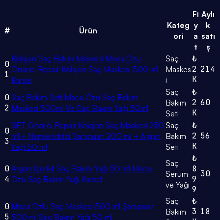
Fi
Aylı
Kateg
y
k
#
Ürün
ori
a
satı
t
ş
Kolajen Saç Bakım Maskesi Maca Özü
Saç
₺
0
2
214
Onarıcı Repair Kolajen Saç Maskesi 500 ml
Maskes
1
K
Karsel
i
Saç
₺
0
Saç Bakım Seti Maca Özü Saç Bakım
2
60
Bakım
2
Maskesi 500ml Ve Saç Bakım Yağı 50ml
K
Seti
SET Onarıcı Repair Kolajen Saç Maskesi 250
Saç
₺
0
2
56
ml + Nemlendirici Şampuan 200 ml + Argan
Bakım
3
K
Yağı 50 ml
Seti
₺
Saç
0
Argan Içerikli Saç Bakım Yağı 50 ml Maca
8
30
Serum
4
9
Özü Saç Bakım Yağı Karsel
ve Yağı
9
Saç
₺
0
Maca Özlü Saç Maskesi 500 ml Şampuan
3
18
Bakım
5
500 ml Saç Bakım Yağı 50 ml