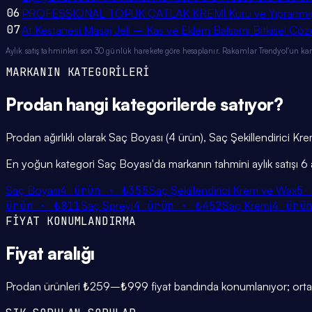
06
PROFESSIONAL TOPUK ÇATLAK KREMİ Kuru ve Yıpranmış 
07
At Kestanesi Masaj Jeli – Kas ve Eklem Balsamı Bitkisel Çöz
Aylık satış tahminleri son 30 günlük harekete göre hesaplanır. Rakamlar Trendyol'un ka
MARKANIN KATEGORİLERİ
Prodan
hangi
kategorilerde
satıyor?
Prodan ağırlıklı olarak Saç Boyası (4 ürün), Saç Şekillendirici K
En yoğun kategori Saç Boyası'da markanın tahmini aylık satışı 6
Saç Boyası
4
ürün ·
₺355
Saç Şekillendirici Krem ve Wax
5
ürün ·
₺811
Saç Spreyi
4
ürün ·
₺452
Saç Kremi
4
ürü
FİYAT KONUMLANDIRMA
Fiyat
aralığı
Prodan ürünleri ₺259–₺999 fiyat bandında konumlanıyor; ortalam