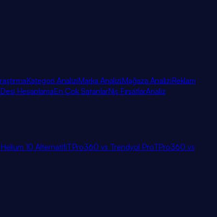
raştırma
Kategori Analizi
Marka Analizi
Mağaza Analizi
Reklam
Desi Hesaplama
En Çok Satanlar
Niş Fırsatlar
Analiz
i
Helium 10 Alternatifi
TPro360 vs Trendyol Pro
TPro360 vs