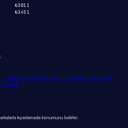
₺301
1
₺345
1
.
 ·
₺399
Çatlak Kremi
1
ürün ·
₺301
Saç Bakım Seti
9
 ·
₺426
rkalarla kıyaslamada konumunu belirler.