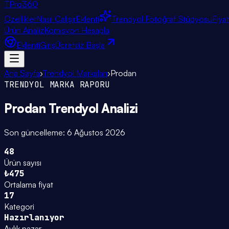
TPro
360
Özellikler
Nasıl Çalışır
Eklenti
Trendyol Fotoğraf Stüdyosu
Fiya
Ürün Analiz
Komisyon Hesapla
Eklenti
Giriş
Ücretsiz Başla
Ana Sayfa
›
Trendyol Markaları
›
Prodan
TRENDYOL MARKA RAPORU
Prodan
Trendyol Analizi
Son güncelleme:
6 Ağustos 2026
48
Ürün sayısı
₺475
Ortalama fiyat
17
Kategori
Hazırlanıyor
Aylık pazar