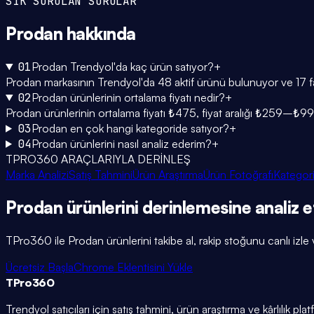
SIK SORULAN SORULAR
Prodan
hakkında
01
Prodan Trendyol'da kaç ürün satıyor?
+
Prodan markasının Trendyol'da 48 aktif ürünü bulunuyor ve 17 far
02
Prodan ürünlerinin ortalama fiyatı nedir?
+
Prodan ürünlerinin ortalama fiyatı ₺475, fiyat aralığı ₺259–₺99
03
Prodan en çok hangi kategoride satıyor?
+
04
Prodan ürünlerini nasıl analiz ederim?
+
TPRO360 ARAÇLARIYLA DERİNLEŞ
Marka Analizi
Satış Tahmini
Ürün Araştırma
Ürün Fotoğrafı
Kategori
Prodan
ürünlerini
derinlemesine
analiz e
TPro360 ile
Prodan
ürünlerini takibe al, rakip stoğunu canlı izle 
Ücretsiz Başla
Chrome Eklentisini Yükle
TPro
360
Trendyol satıcıları için satış tahmini, ürün araştırma ve kârlılık pla