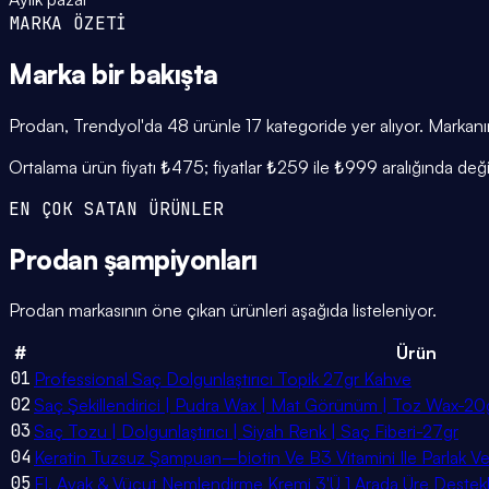
MARKA ÖZETİ
Marka
bir bakışta
Prodan, Trendyol'da 48 ürünle 17 kategoride yer alıyor. Markanın 
Ortalama ürün fiyatı ₺475; fiyatlar ₺259 ile ₺999 aralığında de
EN ÇOK SATAN ÜRÜNLER
Prodan
şampiyonları
Prodan markasının öne çıkan ürünleri aşağıda listeleniyor.
#
Ürün
01
Professional Saç Dolgunlaştırıcı Topik 27gr Kahve
02
Saç Şekillendirici | Pudra Wax | Mat Görünüm | Toz Wax-20
03
Saç Tozu | Dolgunlaştırıcı | Siyah Renk | Saç Fiberi-27gr
04
Keratin Tuzsuz Şampuan–biotin Ve B3 Vitamini Ile Parlak Ve
05
El, Ayak & Vücut Nemlendirme Kremi 3'Ü 1 Arada Üre Deste