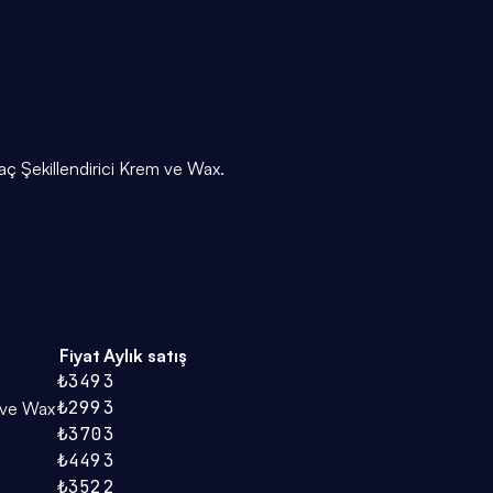
aç Şekillendirici Krem ve Wax.
Fiyat
Aylık satış
₺349
3
₺299
3
m ve Wax
₺370
3
₺449
3
₺352
2