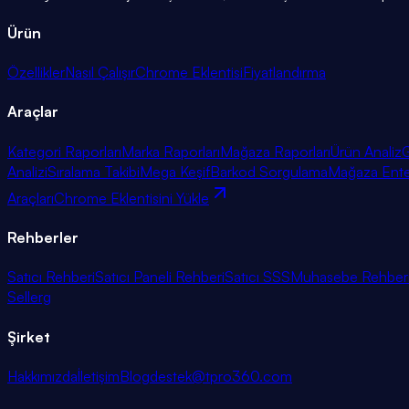
Ürün
Özellikler
Nasıl Çalışır
Chrome Eklentisi
Fiyatlandırma
Araçlar
Kategori Raporları
Marka Raporları
Mağaza Raporları
Ürün Analiz
G
Analizi
Sıralama Takibi
Mega Keşif
Barkod Sorgulama
Mağaza Ent
Araçları
Chrome Eklentisini Yükle
Rehberler
Satıcı Rehberi
Satıcı Paneli Rehberi
Satıcı SSS
Muhasebe Rehber
Sellerg
Şirket
Hakkımızda
İletişim
Blog
destek@tpro360.com