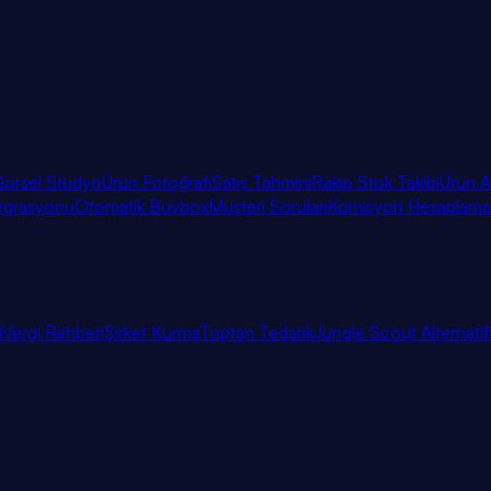
örsel Stüdyo
Ürün Fotoğrafı
Satış Tahmini
Rakip Stok Takibi
Ürün A
egrasyonu
Otomatik Buybox
Müşteri Soruları
Komisyon Hesaplama
i
Vergi Rehberi
Şirket Kurma
Toptan Tedarik
Jungle Scout Alternatif