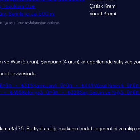
Topuklara Özel
Çatlak Kremi
üm, Serinletici Jel 500 ml
Vücut Kremi
muya açık ürün sayfalarından derlenir.
rem ve Wax (5 ürün), Şampuan (4 ürün) kategorilerinde satış yapıyor
 adet seviyesinde.
ürün ·
₺315
Şampuan
4
ürün ·
₺449
Vücut Kremi
4
ürün
n ·
₺455
Kolonya
3
ürün ·
₺328
Saç Serum ve Yağı
3
ürün
a ₺475. Bu fiyat aralığı, markanın hedef segmentini ve rakip ma