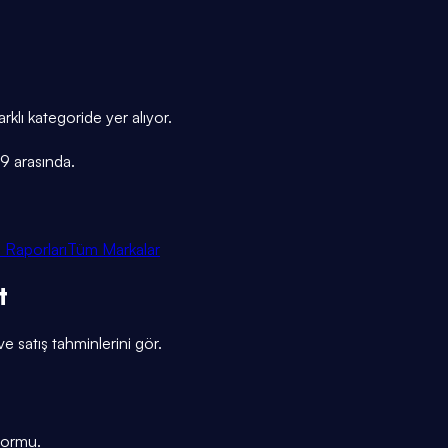
klı kategoride yer alıyor.
9 arasında.
 Raporları
Tüm Markalar
t
ve satış tahminlerini gör.
tformu.