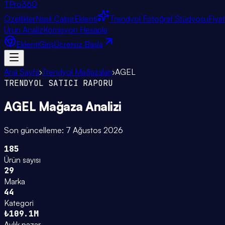
TPro
360
Özellikler
Nasıl Çalışır
Eklenti
Trendyol Fotoğraf Stüdyosu
Fiya
Ürün Analiz
Komisyon Hesapla
Eklenti
Giriş
Ücretsiz Başla
Ana Sayfa
›
Trendyol Mağazaları
›
AGEL
TRENDYOL SATICI RAPORU
AGEL
Mağaza Analizi
Son güncelleme:
7 Ağustos 2026
185
Ürün sayısı
29
Marka
44
Kategori
₺109.1M
Aylık pazar