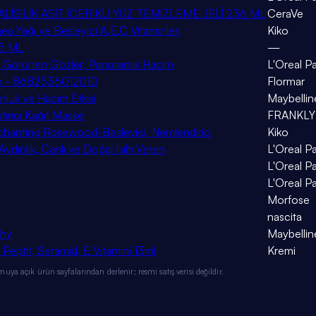
İSİLİK ASİT İÇERİKLİ YÜZ TEMİZLEME JELİ 236 ML
CeraVe
 Yağı ve Besleyici A,E,C Vitaminleri
Kiko
75 ML
—
k Görünen Gözler, Panoramik Hacim
L'Oreal Pa
ude - 8682536012010
Flormar
nluk ve Hacim Etkisi
Maybellin
tırıcı Kağıt Maske
FRANKLY
nchanting Rosewood-Besleyici, Nemlendirici
Kiko
dınlık, Canlı ve Doğal Işıltı Veren
L'Oreal Pa
L'Oreal Pa
L'Oreal Pa
Morfose
nascita
chy
Maybellin
Peptit, Seramid, E Vitamini 13ml
Kremi
ya açık ürün sayfalarından derlenir; resmi satış verisi değildir.