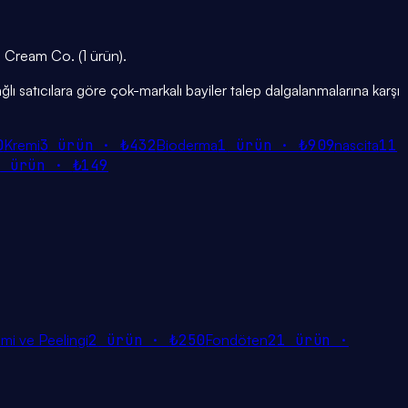
, Cream Co. (1 ürün).
ğlı satıcılara göre çok-markalı bayiler talep dalgalanmalarına karşı
0
Kremi
3
ürün ·
₺432
Bioderma
1
ürün ·
₺909
nascita
11
1
ürün ·
₺149
mi ve Peelingi
2
ürün ·
₺250
Fondöten
21
ürün ·