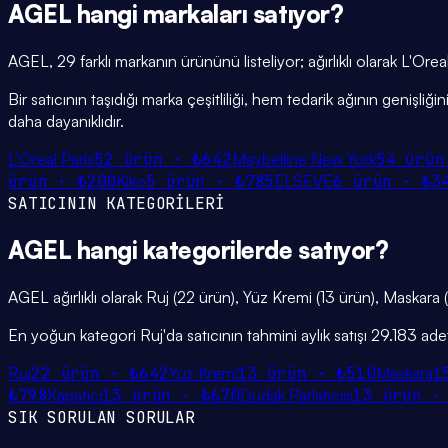
AGEL
hangi
markaları
satıyor?
AGEL, 29 farklı markanın ürününü listeliyor; ağırlıklı olarak L'Or
Bir satıcının taşıdığı marka çeşitliliği, hem tedarik ağının genişl
daha dayanıklıdır.
L'Oreal Paris
52
ürün ·
₺642
Maybelline New York
54
ürün
ürün ·
₺200
Kiko
5
ürün ·
₺785
ELSEVE
6
ürün ·
₺3
SATICININ KATEGORİLERİ
AGEL
hangi
kategorilerde
satıyor?
AGEL ağırlıklı olarak Ruj (22 ürün), Yüz Kremi (13 ürün), Maskara (
En yoğun kategori Ruj'da satıcının tahmini aylık satışı 29.183 ade
Ruj
22
ürün ·
₺642
Yüz Kremi
13
ürün ·
₺510
Maskara
1
₺798
Kapatıcı
13
ürün ·
₺670
Dudak Parlatıcısı
13
ürün 
SIK SORULAN SORULAR