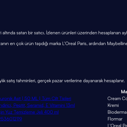
altında satan bir satıcı. İzlenen ürünleri üzerinden hesaplanan ay
azanın en çok ürün taşıdığı marka L'Oreal Paris, ardından Maybelli
k satış tahminleri, gerçek pazar verilerine dayanarak hesaplanır.
Ma
uronik Asit | 50 ML | Tüm Cilt Tipleri
Cream Co
rici, Peptit, Seramid, E Vitamini 13ml
Kremi
için Yüz Temizleme Jeli 400 ml
Bioderma
82536012119
Flormar
L'Oreal Pa