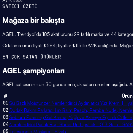
SATICI ÖZETİ
Mağaza
bir bakışta
AGEL, Trendyol'da 185 aktif ürünü 29 farklı marka ve 44 kategori 
Ortalama ürün fiyatı ₺584; fiyatlar ₺115 ile ₺2K aralığında. Mağ
EN ÇOK SATAN ÜRÜNLER
AGEL
şampiyonları
AGEL satıcısının son 30 günde en çok satan ürünleri aşağıda. Aylı
#
Ürün
01
Su Bazlı Moisturizer Nemlendirici Aydınlatıcı Yüz Kremi | Hyal
02
Dudak Bakım Parlatıcı Lip Balm Peach, Pembe Nude, Nemlendi
03
Sebium Foaming Gel Karma, Yağlı ve Akneye Eğilimli Ciltler 
04
Nemlendirici Parlak Ruj- Sheer Up Lipstick - 013 Gaia - 86
05
Telescopic Maskara - Siyah