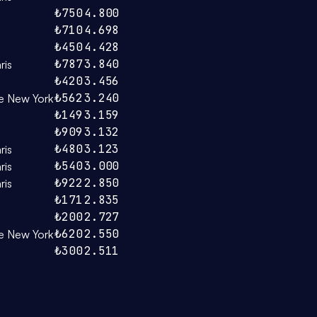
₺750
4.800
₺710
4.698
₺450
4.428
₺787
3.840
ris
₺420
3.456
₺562
3.240
e New York
₺149
3.159
₺909
3.132
₺480
3.123
ris
₺540
3.000
ris
₺922
2.850
ris
₺171
2.835
₺200
2.727
₺620
2.550
e New York
₺300
2.511