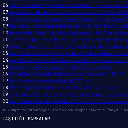
06
YAĞLI VE AKNEYE EĞİLİM GÖSTEREN CİLTLERE ÖZEL SAL
07
Renkli Dudak Nemlendiricisi-Coloured Balm-08 Almond- Shea
08
Alix Avien Makyaj Sabitleyici Sprey - Make Up Fixing Spray 
09
Panorama Hacim Veren Maskara Siyah, 1.4 Kat* Daha Büyü
10
Nemlendirici Parlak Ruj- Sheer Up Lipstick - 003 Pinky N
11
Lash Sensational Sky High Maskara - Kirpiklerde Limitsiz Uzu
12
Closer - Pirinç Özü, Peptit ve Kolajen İçeren Gözenek Sıkılaş
13
Dudak Parlatıcısı-3D Hydra Lip Gloss Limited Edition-45 E
14
Lumi Blush Likit Allık 630 Glowy True Rose - Pembe Tonlu, Ay
15
Glotion All-In-One Doğal Işıltı 901 - Fair Glow 40 ml
16
L'Oréal Paris True Match Bakım Yapan Fondöten 1N IVORY
17
Milk Therapy Kremsi Saç Köpüğü 200 ml
18
PRO YUVARLAK KAPATICI FIRCASI.NASBRUSH0267
19
Super Stay Vinyl Ink Uzun Süre Kalıcı Likit Parlak Ruj 15 Pea
20
Dudak Bakım Parlatıcı Lip Balm Coffee, Kahve, Nemlendirici, 
Aylık satış tahminleri son 30 günlük harekete göre hesaplanır. Rakamlar Trendyol'un kamu
TAŞIDIĞI MARKALAR