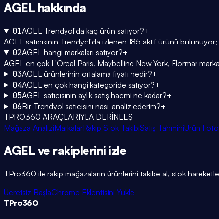
AGEL
hakkında
01
AGEL Trendyol'da kaç ürün satıyor?
+
AGEL satıcısının Trendyol'da izlenen 185 aktif ürünü bulunuyor;
02
AGEL hangi markaları satıyor?
+
AGEL en çok L'Oreal Paris, Maybelline New York, Flormar markaları
03
AGEL ürünlerinin ortalama fiyatı nedir?
+
04
AGEL en çok hangi kategoride satıyor?
+
05
AGEL satıcısının aylık satış hacmi ne kadar?
+
06
Bir Trendyol satıcısını nasıl analiz ederim?
+
TPRO360 ARAÇLARIYLA DERİNLEŞ
Mağaza Analizi
Markalar
Rakip Stok Takibi
Satış Tahmini
Ürün Foto
AGEL
ve rakiplerini
izle
TPro360 ile rakip mağazaların ürünlerini takibe al, stok hareketleri
Ücretsiz Başla
Chrome Eklentisini Yükle
TPro
360