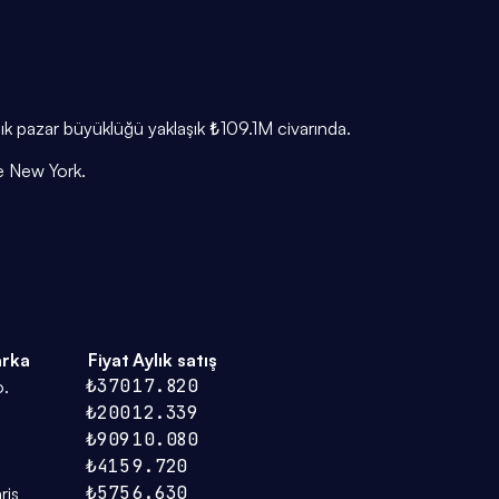
lık pazar büyüklüğü yaklaşık ₺109.1M civarında.
ne New York.
rka
Fiyat
Aylık satış
₺370
17.820
.
₺200
12.339
₺909
10.080
₺415
9.720
₺575
6.630
ris