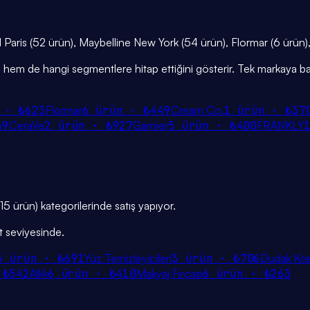
eal Paris (52 ürün), Maybelline New York (54 ürün), Flormar (6 ürün)
iğini hem de hangi segmentlere hitap ettiğini gösterir. Tek markaya ba
 ·
₺623
Flormar
6
ürün ·
₺449
Cream Co.
1
ürün ·
₺37
49
CeraVe
2
ürün ·
₺927
Garnier
5
ürün ·
₺400
FRANKLY
15 ürün) kategorilerinde satış yapıyor.
t seviyesinde.
5
ürün ·
₺691
Yüz Temizleyicileri
3
ürün ·
₺706
Dudak Kre
·
₺542
Allık
6
ürün ·
₺410
Makyaj Fırçası
6
ürün ·
₺263