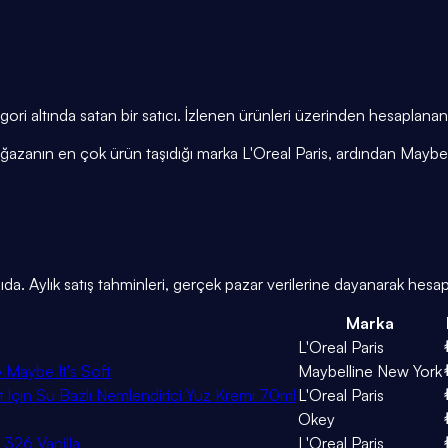
gori altında satan bir satıcı. İzlenen ürünleri üzerinden hesaplana
ağazanın en çok ürün taşıdığı marka L'Oreal Paris, ardından Maybe
a. Aylık satış tahminleri, gerçek pazar verilerine dayanarak hesapl
Marka
L'Oreal Paris
6 Maybe It's Soft
Maybelline New York
 İçin Su Bazlı Nemlendirici Yüz Kremi 70ml
L'Oreal Paris
Okey
- 326 Vanilla
L'Oreal Paris