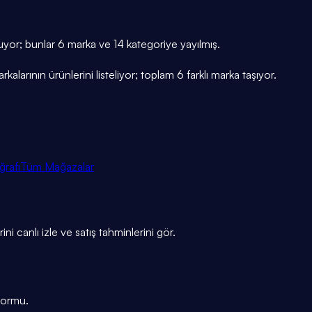
uyor; bunlar 6 marka ve 14 kategoriye yayılmış.
arının ürünlerini listeliyor; toplam 6 farklı marka taşıyor.
ğrafı
Tüm Mağazalar
ni canlı izle ve satış tahminlerini gör.
tformu.