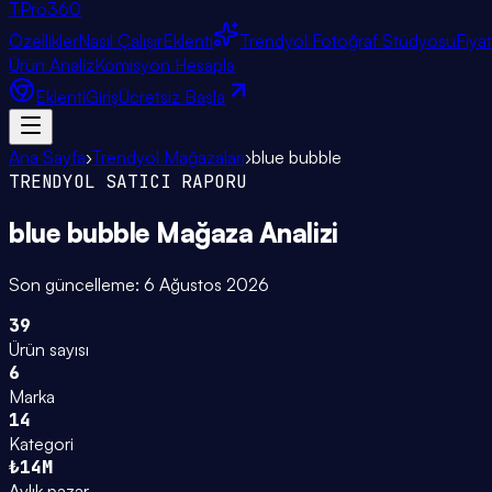
TPro
360
Özellikler
Nasıl Çalışır
Eklenti
Trendyol Fotoğraf Stüdyosu
Fiya
Ürün Analiz
Komisyon Hesapla
Eklenti
Giriş
Ücretsiz Başla
Ana Sayfa
›
Trendyol Mağazaları
›
blue bubble
TRENDYOL SATICI RAPORU
blue bubble
Mağaza Analizi
Son güncelleme:
6 Ağustos 2026
39
Ürün sayısı
6
Marka
14
Kategori
₺14M
Aylık pazar