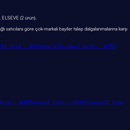
n), ELSEVE (2 ürün).
ğlı satıcılara göre çok-markalı bayiler talep dalgalanmalarına karşı
EA
1
ürün ·
₺563
Head & Shoulders
1
ürün ·
₺750
ürün ·
₺410
Kapatıcı
3
ürün ·
₺646
Prezervatif
1
ürün