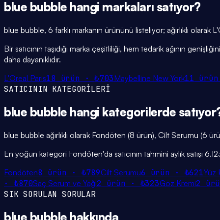
blue bubble
hangi
markaları
satıyor?
blue bubble, 6 farklı markanın ürününü listeliyor; ağırlıklı olarak
Bir satıcının taşıdığı marka çeşitliliği, hem tedarik ağının genişl
daha dayanıklıdır.
L'Oreal Paris
18
ürün ·
₺703
Maybelline New York
11
ürün
SATICININ KATEGORİLERİ
blue bubble
hangi
kategorilerde
satıyor
blue bubble ağırlıklı olarak Fondöten (8 ürün), Cilt Serumu (6 ürü
En yoğun kategori Fondöten'da satıcının tahmini aylık satışı 6.1
Fondöten
8
ürün ·
₺789
Cilt Serumu
6
ürün ·
₺621
Yüz 
·
₺870
Saç Serum ve Yağı
2
ürün ·
₺323
Göz Kremi
2
ür
SIK SORULAN SORULAR
blue bubble
hakkında