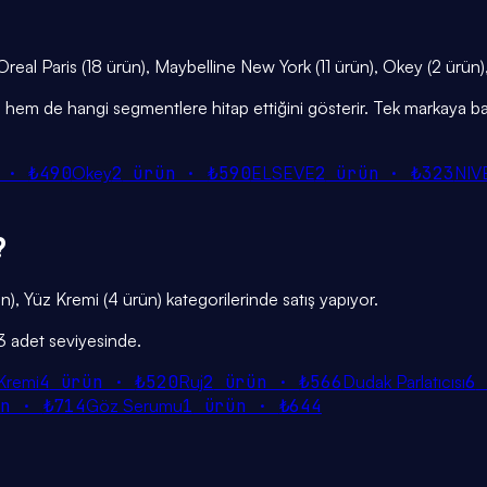
 L'Oreal Paris (18 ürün), Maybelline New York (11 ürün), Okey (2 ürü
iğini hem de hangi segmentlere hitap ettiğini gösterir. Tek markaya ba
 ·
₺490
Okey
2
ürün ·
₺590
ELSEVE
2
ürün ·
₺323
NIV
?
n), Yüz Kremi (4 ürün) kategorilerinde satış yapıyor.
23 adet seviyesinde.
Kremi
4
ürün ·
₺520
Ruj
2
ürün ·
₺566
Dudak Parlatıcısı
6
ün ·
₺714
Göz Serumu
1
ürün ·
₺644