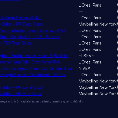
L'Oreal Paris
—
ıklık Karşıtı Serum 30 ML
L'Oreal Paris
ak Balmı - 07 Berry Haze
Maybelline New York
tı Pürüzsüzleştirici Gece Serumu 30ml
L'Oreal Paris
atıcı, Kırışıklık Karşıtı Göz Serumu
L'Oreal Paris
n - 130 True Beige
L'Oreal Paris
L'Oreal Paris
irici Parlaklık Veren Bakım Yağı 100ml
ELSEVE
ümüne Karşı Etkili Göz Kremi 15ml
L'Oreal Paris
 Ton Eşitleyici, Thiamidol, Nemlendirici
NIVEA
ke Karşıtı Serum 10%Niasinamid 30ml
L'Oreal Paris
Maybelline New York
ak Balmı - 09 Latte Crush
Maybelline New York
ak Balmı - 08 Acai Glaze
Maybelline New York
ya açık ürün sayfalarından derlenir; resmi satış verisi değildir.