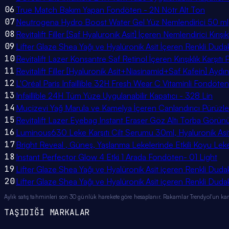
06
True Match Bakım Yapan Fondöten - 2N Nötr Alt Ton
07
Neutrogena Hydro Boost Water Gel Yüz Nemlendirici 50 ml
08
Revitalift Filler [Saf Hyaluronik Asit] İçeren Nemlendirici Kırış
09
Lifter Glaze Shea Yağı ve Hyalüronik Asit İçeren Renkli Dud
10
Revitalift Lazer Konsantre Saf Retinol İçeren Kırışıklık Karşı
11
Revitalift Filler [Hyaluronik Asit+Niasinamid+Saf Kafein] Aydınl
12
L'Oréal Paris Infaillible 32H Fresh Wear C Vitaminli Fondöte
13
Infaillible 24H Tüm Yüze Uygulanabilir Kapatıcı - 328 Lin
14
Mucizevi Yağ Marula ve Kamelya İçeren Canlandırıcı Pürüzleşt
15
Revitalift Lazer Eyebag Instant Eraser Göz Altı Torba Görün
16
Luminous630 Leke Karşıtı Cilt Serumu 30ml, Hyaluronik Asit,
17
Bright Reveal , Güneş, Yaşlanma Lekelerinde Etkili Koyu Le
18
Instant Perfector Glow 4 Etki 1 Arada Fondöten- 01 Light
19
Lifter Glaze Shea Yağı ve Hyalüronik Asit içeren Renkli Dud
20
Lifter Glaze Shea Yağı ve Hyalüronik Asit içeren Renkli Dud
Aylık satış tahminleri son 30 günlük harekete göre hesaplanır. Rakamlar Trendyol'un kamu
TAŞIDIĞI MARKALAR