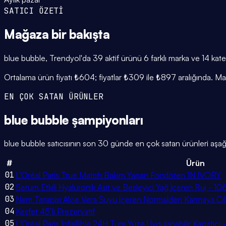
SATICI ÖZETİ
Mağaza
bir bakışta
blue bubble, Trendyol'da 39 aktif ürünü 6 farklı marka ve 14 kate
Ortalama ürün fiyatı ₺604; fiyatlar ₺309 ile ₺897 aralığında. M
EN ÇOK SATAN ÜRÜNLER
blue bubble
şampiyonları
blue bubble satıcısının son 30 günde en çok satan ürünleri aşağıd
#
Ürün
01
L'Oréal Paris True Match Bakım Yapan Fondöten 1N IVORY
02
Serum Etkili Hyalüronik Asit ve Besleyici Yağ İçeren Ruj - 10
03
Nem Terapisi Aloe Vera Suyu İçeren Normalden Karmaya Cilt
04
Keşfet 45’li Prezervatif
05
L'Oréal Paris Infaillible 24H Tüm Yüze Uygulanabilir Kapatıcı 