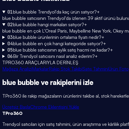
01
blue bubble Trendyol'da kaç ürün satıyor?
+
blue bubble satıcısının Trendyol'da izlenen 39 aktif ürünü bulun
02
blue bubble hangi markaları satıyor?
+
blue bubble en çok L'Oreal Paris, Maybelline New York, Okey markal
03
blue bubble ürünlerinin ortalama fiyatı nedir?
+
04
blue bubble en çok hangi kategoride satıyor?
+
05
blue bubble satıcısının aylık satış hacmi ne kadar?
+
06
Bir Trendyol satıcısını nasıl analiz ederim?
+
TPRO360 ARAÇLARIYLA DERİNLEŞ
Mağaza Analizi
Markalar
Rakip Stok Takibi
Satış Tahmini
Ürün Foto
blue bubble
ve rakiplerini
izle
TPro360 ile rakip mağazaların ürünlerini takibe al, stok hareketleri
Ücretsiz Başla
Chrome Eklentisini Yükle
TPro
360
Trendyol satıcıları için satış tahmini, ürün araştırma ve kârlılık pla