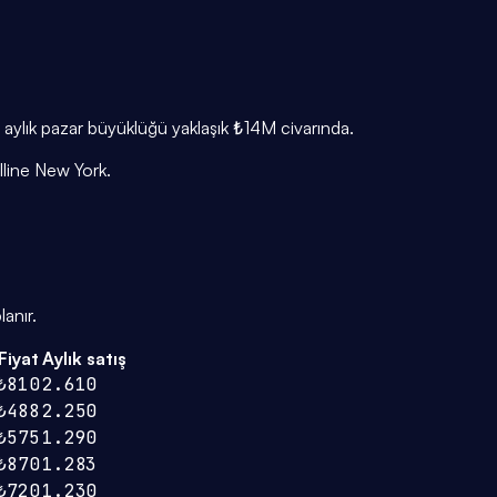
n aylık pazar büyüklüğü yaklaşık ₺14M civarında.
lline New York.
anır.
Fiyat
Aylık satış
₺810
2.610
₺488
2.250
₺575
1.290
₺870
1.283
₺720
1.230