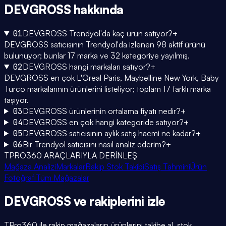
DEVGROSS
hakkında
01
DEVGROSS Trendyol'da kaç ürün satıyor?
+
DEVGROSS satıcısının Trendyol'da izlenen 98 aktif ürünü
bulunuyor; bunlar 17 marka ve 32 kategoriye yayılmış.
02
DEVGROSS hangi markaları satıyor?
+
DEVGROSS en çok L'Oreal Paris, Maybelline New York, Baby
Turco markalarının ürünlerini listeliyor; toplam 17 farklı marka
taşıyor.
03
DEVGROSS ürünlerinin ortalama fiyatı nedir?
+
04
DEVGROSS en çok hangi kategoride satıyor?
+
05
DEVGROSS satıcısının aylık satış hacmi ne kadar?
+
06
Bir Trendyol satıcısını nasıl analiz ederim?
+
TPRO360 ARAÇLARIYLA DERİNLEŞ
Mağaza Analizi
Markalar
Rakip Stok Takibi
Satış Tahmini
Ürün
Fotoğrafı
Tüm Mağazalar
DEVGROSS
ve rakiplerini
izle
TPro360 ile rakip mağazaların ürünlerini takibe al, stok