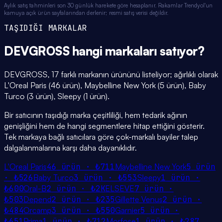
Aylık satış tahminleri son 30 günlük harekete göre hesaplanır. Rakamlar Trendyol'un
kamuya açık ürün sayfalarından derlenir; resmi satış verisi değildir.
TAŞIDIĞI MARKALAR
DEVGROSS
hangi
markaları
satıyor?
DEVGROSS, 17 farklı markanın ürününü listeliyor; ağırlıklı olarak
L'Oreal Paris (46 ürün), Maybelline New York (5 ürün), Baby
Turco (3 ürün), Sleepy (1 ürün).
Bir satıcının taşıdığı marka çeşitliliği, hem tedarik ağının
genişliğini hem de hangi segmentlere hitap ettiğini gösterir.
Tek markaya bağlı satıcılara göre çok-markalı bayiler talep
dalgalanmalarına karşı daha dayanıklıdır.
L'Oreal Paris
46
ürün ·
₺711
Maybelline New York
5
ürün
·
₺526
Baby Turco
3
ürün ·
₺553
Sleepy
1
ürün ·
₺600
Oral-B
2
ürün ·
₺2K
ELSEVE
7
ürün ·
₺503
Depend
2
ürün ·
₺235
Gillette Venus
2
ürün ·
₺484
Orcamp
3
ürün ·
₺550
Garnier
5
ürün ·
₺651
Prima
1
ürün ·
₺712
Morfose
1
ürün ·
₺287