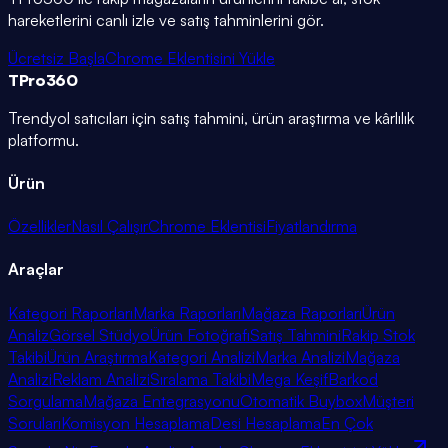
hareketlerini canlı izle ve satış tahminlerini gör.
Ücretsiz Başla
Chrome Eklentisini Yükle
TPro
360
Trendyol satıcıları için satış tahmini, ürün araştırma ve kârlılık
platformu.
Ürün
Özellikler
Nasıl Çalışır
Chrome Eklentisi
Fiyatlandırma
Araçlar
Kategori Raporları
Marka Raporları
Mağaza Raporları
Ürün
Analiz
Görsel Stüdyo
Ürün Fotoğrafı
Satış Tahmini
Rakip Stok
Takibi
Ürün Araştırma
Kategori Analizi
Marka Analizi
Mağaza
Analizi
Reklam Analizi
Sıralama Takibi
Mega Keşif
Barkod
Sorgulama
Mağaza Entegrasyonu
Otomatik Buybox
Müşteri
Soruları
Komisyon Hesaplama
Desi Hesaplama
En Çok