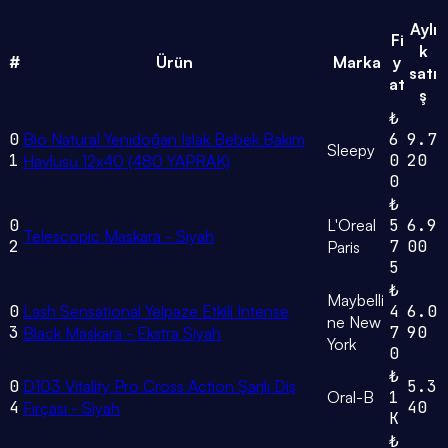
Aylı
Fi
k
#
Ürün
Marka
y
satı
at
ş
₺
0
Bio Natural Yenidoğan Islak Bebek Bakım
6
9.7
Sleepy
1
0
20
Havlusu 12x40 (480 YAPRAK)
0
₺
0
L'Oreal
5
6.9
Telescopic Maskara - Siyah
2
7
00
Paris
5
₺
Maybelli
0
Lash Sensational Yelpaze Etkili Intense
4
6.0
ne New
3
7
90
Black Maskara - Ekstra Siyah
York
0
₺
0
D103 Vitality Pro Cross Action Şarjlı Diş
5.3
Oral-B
1
4
40
Fırçası - Siyah
K
₺