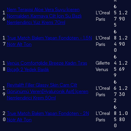
₺
Nem Terapisi Aloe Vera Suyu İçeren
1
L'Oreal
5
1.2
Normalden Karmaya Cilt İçin Su Bazlı
6
7
90
Paris
Nemlendirici Yüz Kremi 70ml
5
₺
1
True Match Bakım Yapan Fondöten - 1.5N
L'Oreal
8
1.2
7
4
90
Nötr Alt Ton
Paris
0
₺
1
Venüs Comfortglide Breeze Kadın Tıraş
Gillette
4
1.2
8
5
69
Bıçağı 2 Yedek Başlık
Venus
9
₺
Revitalift Filler Glassy Skin Cam Cilt
1
L'Oreal
6
1.2
Görünümü Veren[Hyaluronik Asit] İçeren
9
7
30
Paris
Nemlendirici Krem 50ml
2
₺
2
True Match Bakım Yapan Fondöten - 2N
L'Oreal
8
1.0
0
5
80
Nötr Alt Ton
Paris
0