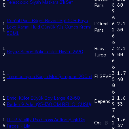
Telescopic Siyah Maskara 2'li Set
0
8
60
Paris
9
₺
L'oréal Paris Bright Reveal Spf 50+ Koyu
1
L'Oreal
6
2.1
Leke Karşıtı Fluid Günlük Yüz Güneş Kremi
1
2
30
Paris
50ML
6
₺
1
Baby
3
2.1
Beyaz Sabun Kokulu Islak Havlu 12x90
2
9
00
Turco
6
₺
1
3
1.7
Turunculaşma Karşıtı Mor Şampuan 200ml
ELSEVE
3
5
40
0
₺
1
Emici Külot Büyük Boy Large 42-50
1
1.6
Depend
4
9
53
Beden 9 Adet (95-130 CM BEL ÖLÇÜSÜ)
7
₺
1
D103 Vitality Pro Cross Action Şarjlı Diş
1.6
Oral-B
2
5
47
Fırçası - Lila
K