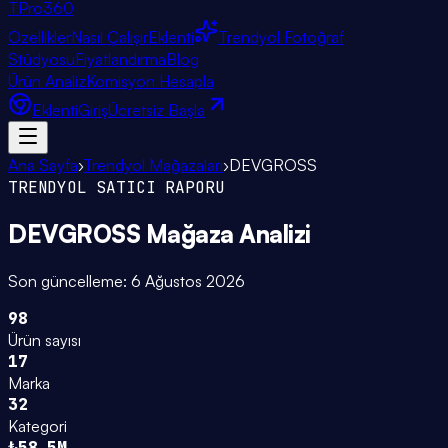
TPro
360
Özellikler
Nasıl Çalışır
Eklenti
Trendyol Fotoğraf
Stüdyosu
Fiyatlandırma
Blog
Ürün Analiz
Komisyon Hesapla
Eklenti
Giriş
Ücretsiz Başla
Ana Sayfa
›
Trendyol Mağazaları
›
DEVGROSS
TRENDYOL SATICI RAPORU
DEVGROSS
Mağaza Analizi
Son güncelleme:
6 Ağustos 2026
98
Ürün sayısı
17
Marka
32
Kategori
₺58.5M