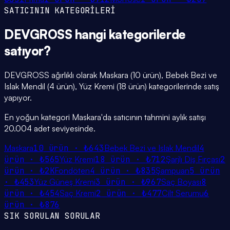
SATICININ KATEGORİLERİ
DEVGROSS
hangi
kategorilerde
satıyor?
DEVGROSS ağırlıklı olarak Maskara (10 ürün), Bebek Bezi ve
Islak Mendil (4 ürün), Yüz Kremi (18 ürün) kategorilerinde satış
yapıyor.
En yoğun kategori Maskara'da satıcının tahmini aylık satışı
20.004 adet seviyesinde.
Maskara
10
ürün ·
₺643
Bebek Bezi ve Islak Mendil
4
ürün ·
₺565
Yüz Kremi
18
ürün ·
₺712
Şarjlı Diş Fırçası
2
ürün ·
₺2K
Fondöten
4
ürün ·
₺835
Şampuan
5
ürün
·
₺453
Yüz Güneş Kremi
3
ürün ·
₺967
Saç Boyası
8
ürün ·
₺454
Saç Kremi
2
ürün ·
₺477
Cilt Serumu
6
ürün ·
₺876
SIK SORULAN SORULAR