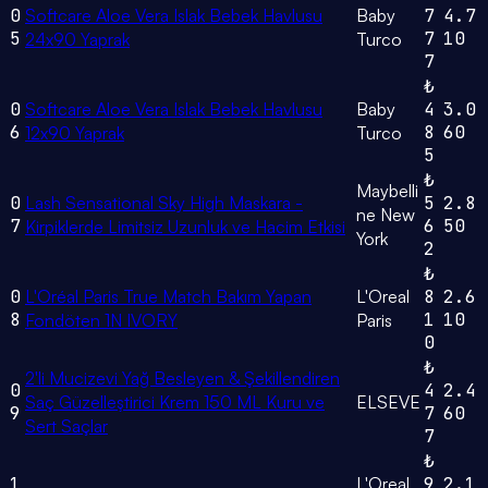
0
Softcare Aloe Vera Islak Bebek Havlusu
Baby
7
4.7
5
7
10
24x90 Yaprak
Turco
7
₺
0
Softcare Aloe Vera Islak Bebek Havlusu
Baby
4
3.0
6
8
60
12x90 Yaprak
Turco
5
₺
Maybelli
0
Lash Sensational Sky High Maskara -
5
2.8
ne New
7
6
50
Kirpiklerde Limitsiz Uzunluk ve Hacim Etkisi
York
2
₺
0
L'Oréal Paris True Match Bakım Yapan
L'Oreal
8
2.6
8
1
10
Fondöten 1N IVORY
Paris
0
₺
2'li Mucizevi Yağ Besleyen & Şekillendiren
0
4
2.4
Saç Güzelleştirici Krem 150 ML Kuru ve
ELSEVE
9
7
60
Sert Saçlar
7
₺
1
L'Oreal
9
2.1