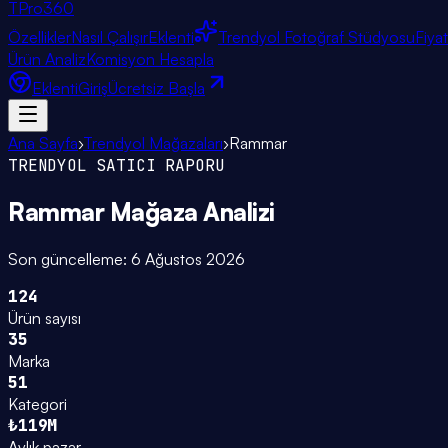
TPro
360
Özellikler
Nasıl Çalışır
Eklenti
Trendyol Fotoğraf Stüdyosu
Fiya
Ürün Analiz
Komisyon Hesapla
Eklenti
Giriş
Ücretsiz Başla
Ana Sayfa
›
Trendyol Mağazaları
›
Rammar
TRENDYOL SATICI RAPORU
Rammar
Mağaza Analizi
Son güncelleme:
6 Ağustos 2026
124
Ürün sayısı
35
Marka
51
Kategori
₺119M
Aylık pazar