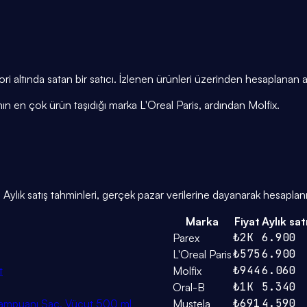
i altında satan bir satıcı. İzlenen ürünleri üzerinden hesaplanan 
nın en çok ürün taşıdığı marka L'Oreal Paris, ardından Molfix.
ylık satış tahminleri, gerçek pazar verilerine dayanarak hesaplanı
Marka
Fiyat
Aylık sat
₺2K
6.900
Parex
₺575
6.900
L'Oreal Paris
₺944
6.060
t
Molfix
₺1K
5.340
Oral-B
₺691
4.590
ampuanı Saç, Vücut 500 ml
Mustela