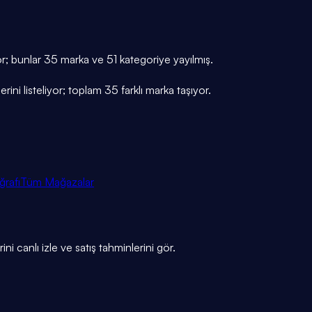
r; bunlar 35 marka ve 51 kategoriye yayılmış.
ni listeliyor; toplam 35 farklı marka taşıyor.
ğrafı
Tüm Mağazalar
ni canlı izle ve satış tahminlerini gör.