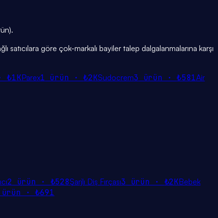
rün).
ğlı satıcılara göre çok-markalı bayiler talep dalgalanmalarına karşı
 ·
₺1K
Parex
1
ürün ·
₺2K
Sudocrem
3
ürün ·
₺581
Air
ıcı
2
ürün ·
₺528
Şarjlı Diş Fırçası
3
ürün ·
₺2K
Bebek
ürün ·
₺691