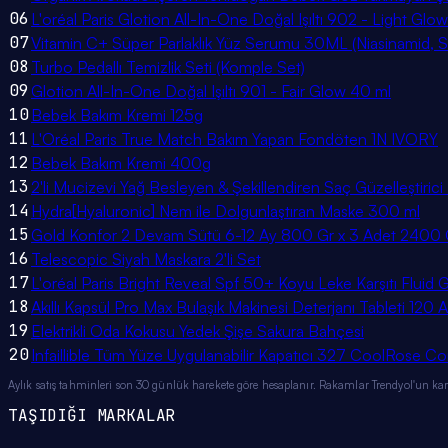
06
L'oréal Paris Glotion All-In-One Doğal Işıltı 902 - Light Glow
07
Vitamin C+ Süper Parlaklık Yüz Serumu 30ML (Niasinamid, Sali
08
Turbo Pedallı Temizlik Seti (Komple Set)
09
Glotion All-In-One Doğal Işıltı 901 - Fair Glow 40 ml
10
Bebek Bakım Kremi 125g
11
L'Oréal Paris True Match Bakım Yapan Fondöten 1N IVORY
12
Bebek Bakım Kremi 400g
13
2'li Mucizevi Yağ Besleyen & Şekillendiren Saç Güzelleştiri
14
Hydra[Hyaluronic] Nem ile Dolgunlaştıran Maske 300 ml
15
Gold Konfor 2 Devam Sütü 6-12 Ay 800 Gr x 3 Adet 2400 
16
Telescopic Siyah Maskara 2'li Set
17
L'oréal Paris Bright Reveal Spf 50+ Koyu Leke Karşıtı Flu
18
Akıllı Kapsül Pro Max Bulaşık Makinesi Deterjanı Tableti 120 
19
Elektrikli Oda Kokusu Yedek Şişe Sakura Bahçesi
20
Infaillible Tüm Yüze Uygulanabilir Kapatıcı 327 CoolRose C
Aylık satış tahminleri son 30 günlük harekete göre hesaplanır. Rakamlar Trendyol'un kamu
TAŞIDIĞI MARKALAR