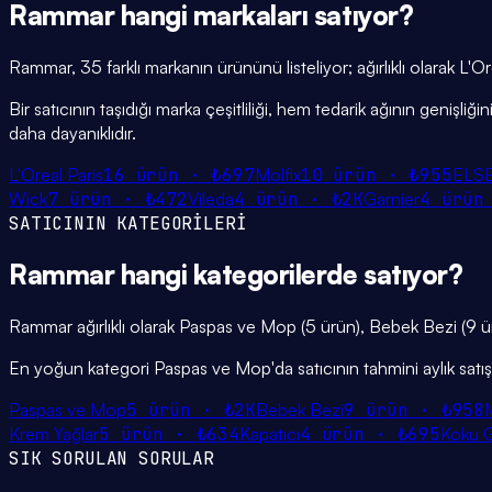
Rammar
hangi
markaları
satıyor?
Rammar, 35 farklı markanın ürününü listeliyor; ağırlıklı olarak L'O
Bir satıcının taşıdığı marka çeşitliliği, hem tedarik ağının genişl
daha dayanıklıdır.
L'Oreal Paris
16
ürün ·
₺697
Molfix
10
ürün ·
₺955
ELS
Wick
7
ürün ·
₺472
Vileda
4
ürün ·
₺2K
Garnier
4
ürün
SATICININ KATEGORİLERİ
Rammar
hangi
kategorilerde
satıyor?
Rammar ağırlıklı olarak Paspas ve Mop (5 ürün), Bebek Bezi (9 ür
En yoğun kategori Paspas ve Mop'da satıcının tahmini aylık satışı
Paspas ve Mop
5
ürün ·
₺2K
Bebek Bezi
9
ürün ·
₺958
Krem Yağlar
5
ürün ·
₺634
Kapatıcı
4
ürün ·
₺695
Koku G
SIK SORULAN SORULAR