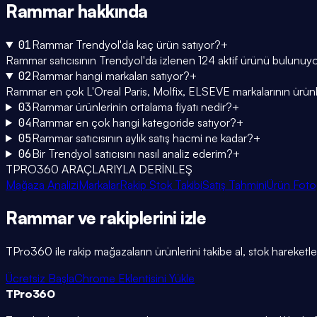
Rammar
hakkında
01
Rammar Trendyol'da kaç ürün satıyor?
+
Rammar satıcısının Trendyol'da izlenen 124 aktif ürünü bulunuyo
02
Rammar hangi markaları satıyor?
+
Rammar en çok L'Oreal Paris, Molfix, ELSEVE markalarının ürünleri
03
Rammar ürünlerinin ortalama fiyatı nedir?
+
04
Rammar en çok hangi kategoride satıyor?
+
05
Rammar satıcısının aylık satış hacmi ne kadar?
+
06
Bir Trendyol satıcısını nasıl analiz ederim?
+
TPRO360 ARAÇLARIYLA DERİNLEŞ
Mağaza Analizi
Markalar
Rakip Stok Takibi
Satış Tahmini
Ürün Foto
Rammar
ve rakiplerini
izle
TPro360 ile rakip mağazaların ürünlerini takibe al, stok hareketleri
Ücretsiz Başla
Chrome Eklentisini Yükle
TPro
360