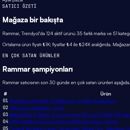
SATICI ÖZETİ
Mağaza
bir bakışta
Rammar, Trendyol'da 124 aktif ürünü 35 farklı marka ve 51 kategor
Ortalama ürün fiyatı ₺1K; fiyatlar ₺4 ile ₺24K aralığında. Mağaza
EN ÇOK SATAN ÜRÜNLER
Rammar
şampiyonları
Rammar satıcısının son 30 günde en çok satan ürünleri aşağıda. A
#
Ürün
01
Wondero Otomatik Temizlik Seti +3 Adet Yedek Mop
02
Telescopic Maskara - Siyah
03
Bebek Bezi 6 Beden E.Large Hiper Ekonomi Paketi 124 Ade
04
D103 Vitality Pro Cross Action Şarjlı Diş Fırçası - Siyah
05
Organik Avokado İçeren Yenidoğan Bebek Göz Yakmayan Ş