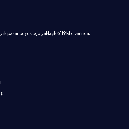
aylık pazar büyüklüğü yaklaşık ₺119M civarında.
r.
ış