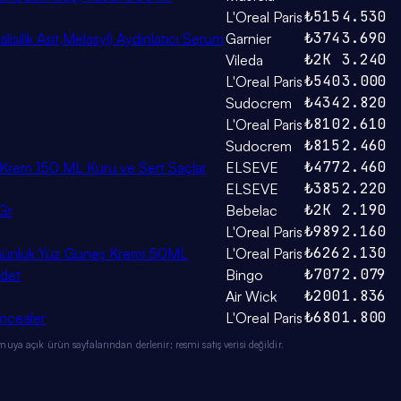
₺515
4.530
L'Oreal Paris
₺374
3.690
silik Asit,Melasyl) Aydınlatıcı Serum
Garnier
₺2K
3.240
Vileda
₺540
3.000
L'Oreal Paris
₺434
2.820
Sudocrem
₺810
2.610
L'Oreal Paris
₺815
2.460
Sudocrem
₺477
2.460
ci Krem 150 ML Kuru ve Sert Saçlar
ELSEVE
₺385
2.220
ELSEVE
₺2K
2.190
Gr
Bebelac
₺989
2.160
L'Oreal Paris
₺626
2.130
id Günlük Yüz Güneş Kremi 50ML
L'Oreal Paris
₺707
2.079
Adet
Bingo
₺200
1.836
Air Wick
₺680
1.800
oncealer
L'Oreal Paris
ya açık ürün sayfalarından derlenir; resmi satış verisi değildir.