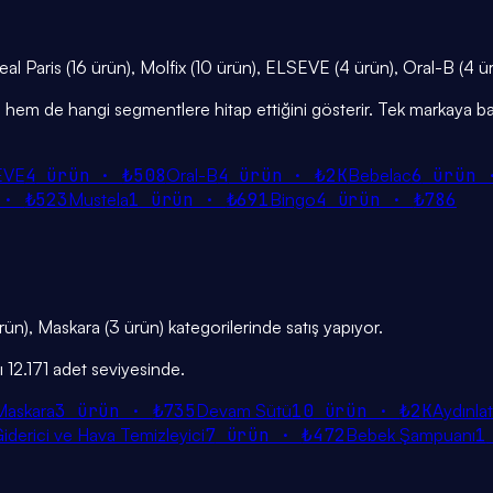
real Paris (16 ürün), Molfix (10 ürün), ELSEVE (4 ürün), Oral-B (4 ü
iğini hem de hangi segmentlere hitap ettiğini gösterir. Tek markaya ba
EVE
4
ürün ·
₺508
Oral-B
4
ürün ·
₺2K
Bebelac
6
ürün
 ·
₺523
Mustela
1
ürün ·
₺691
Bingo
4
ürün ·
₺786
ün), Maskara (3 ürün) kategorilerinde satış yapıyor.
 12.171 adet seviyesinde.
Maskara
3
ürün ·
₺735
Devam Sütü
10
ürün ·
₺2K
Aydınlat
iderici ve Hava Temizleyici
7
ürün ·
₺472
Bebek Şampuanı
1