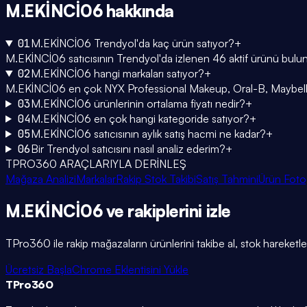
M.EKİNCİ06
hakkında
01
M.EKİNCİ06 Trendyol'da kaç ürün satıyor?
+
M.EKİNCİ06 satıcısının Trendyol'da izlenen 46 aktif ürünü bulun
02
M.EKİNCİ06 hangi markaları satıyor?
+
M.EKİNCİ06 en çok NYX Professional Makeup, Oral-B, Maybelline N
03
M.EKİNCİ06 ürünlerinin ortalama fiyatı nedir?
+
04
M.EKİNCİ06 en çok hangi kategoride satıyor?
+
05
M.EKİNCİ06 satıcısının aylık satış hacmi ne kadar?
+
06
Bir Trendyol satıcısını nasıl analiz ederim?
+
TPRO360 ARAÇLARIYLA DERİNLEŞ
Mağaza Analizi
Markalar
Rakip Stok Takibi
Satış Tahmini
Ürün Foto
M.EKİNCİ06
ve rakiplerini
izle
TPro360 ile rakip mağazaların ürünlerini takibe al, stok hareketleri
Ücretsiz Başla
Chrome Eklentisini Yükle
TPro
360