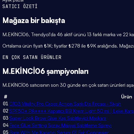
SATICI ÖZETİ
Mağaza
bir bakışta
M.EKİNCİ06, Trendyol'da 46 aktif ürünü 13 farklı marka ve 22 kat
Ortalama ürün fiyatı ₺1K; fiyatlar ₺278 ile ₺9K aralığında. Mağ
EN ÇOK SATAN ÜRÜNLER
M.EKİNCİ06
şampiyonları
M.EKİNCİ06 satıcısının son 30 günde en çok satan ürünleri aşağıd
#
Ürün
01
D103 Vitality Pro Cross Action Şarjlı Diş Fırçası - Siyah
02
SPF50+ PA++++ Kapatıcı BB Krem Light 50 ml | Leke Karşı
03
Super Lock Brow Glue Kaş Sabitleyici Maskara
04
Face Glue Setting Spray Makyaj Sabitleme Spreyi
05
Bare With Me Kapatıcı Serum 01 Fair Concealer