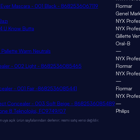
an Ever Mascara - 001 Black - 8682536067119
Flormar
Genel Mark
Bazı
NYX Profe
 04 U Know Butta
NYX Profe
Gillette Ve
Oral-B
 Pallette Warm Neutrals
—
NYX Profe
oncealer - 002 Light - 8682536085465
Flormar
NYX Profe
—
oncealer - 001 Fair -8682536085441
Flormar
NYX Profe
erfect Concealer - 003 Soft Beige - 8682536085489
—
lone 8 Teknolojisi, FC9749/07
Philips
ya açık ürün sayfalarından derlenir; resmi satış verisi değildir.