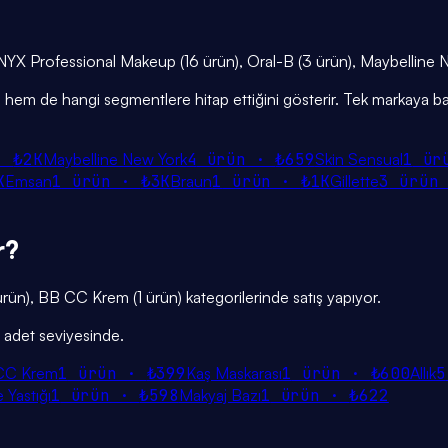
ak NYX Professional Makeup (16 ürün), Oral-B (3 ürün), Maybelline N
iğini hem de hangi segmentlere hitap ettiğini gösterir. Tek markaya ba
 ·
₺2K
Maybelline New York
4
ürün ·
₺659
Skin Sensual
1
ür
K
Emsan
1
ürün ·
₺3K
Braun
1
ürün ·
₺1K
Gillette
3
ürün
r?
4 ürün), BB CC Krem (1 ürün) kategorilerinde satış yapıyor.
6 adet seviyesinde.
CC Krem
1
ürün ·
₺399
Kaş Maskarası
1
ürün ·
₺600
Allık
5
 Yastığı
1
ürün ·
₺598
Makyaj Bazı
1
ürün ·
₺622