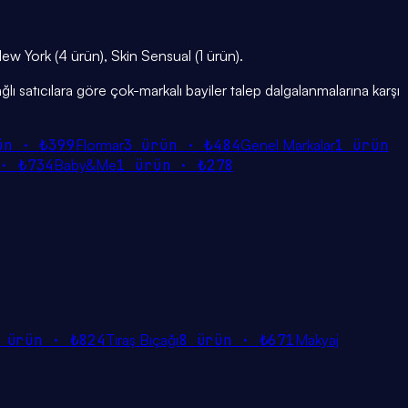
ew York (4 ürün), Skin Sensual (1 ürün).
ğlı satıcılara göre çok-markalı bayiler talep dalgalanmalarına karşı
ün ·
₺399
Flormar
3
ürün ·
₺484
Genel Markalar
1
ürün
 ·
₺734
Baby&Me
1
ürün ·
₺278
ürün ·
₺824
Tıraş Bıçağı
8
ürün ·
₺671
Makyaj