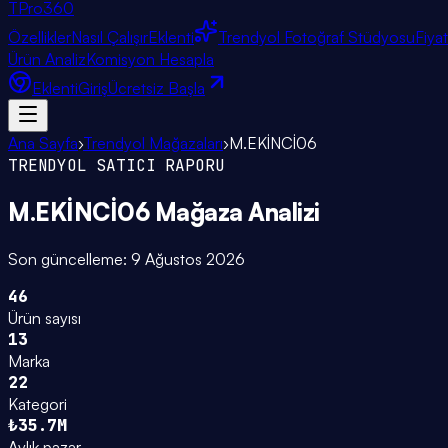
TPro
360
Özellikler
Nasıl Çalışır
Eklenti
Trendyol Fotoğraf Stüdyosu
Fiya
Ürün Analiz
Komisyon Hesapla
Eklenti
Giriş
Ücretsiz Başla
Ana Sayfa
›
Trendyol Mağazaları
›
M.EKİNCİ06
TRENDYOL SATICI RAPORU
M.EKİNCİ06
Mağaza Analizi
Son güncelleme:
9 Ağustos 2026
46
Ürün sayısı
13
Marka
22
Kategori
₺35.7M
Aylık pazar