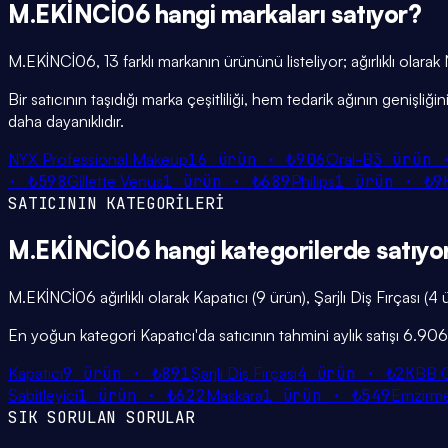
M.EKİNCİ06
hangi
markaları
satıyor?
M.EKİNCİ06, 13 farklı markanın ürününü listeliyor; ağırlıklı olar
Bir satıcının taşıdığı marka çeşitliliği, hem tedarik ağının genişl
daha dayanıklıdır.
NYX Professional Makeup
16
ürün ·
₺906
Oral-B
3
ürün
·
₺598
Gillette Venus
1
ürün ·
₺689
Philips
1
ürün ·
₺9
SATICININ KATEGORİLERİ
M.EKİNCİ06
hangi
kategorilerde
satıyo
M.EKİNCİ06 ağırlıklı olarak Kapatıcı (9 ürün), Şarjlı Diş Fırçası (
En yoğun kategori Kapatıcı'da satıcının tahmini aylık satışı 6.90
Kapatıcı
9
ürün ·
₺891
Şarjlı Diş Fırçası
4
ürün ·
₺2K
BB 
Sabitleyici
1
ürün ·
₺622
Maskara
1
ürün ·
₺549
Emzirme
SIK SORULAN SORULAR