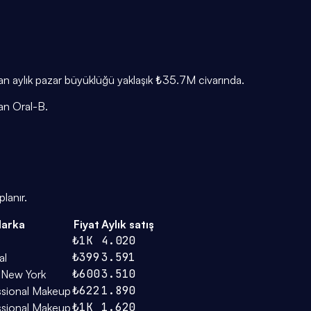
nan aylık pazar büyüklüğü yaklaşık ₺35.7M civarında.
an Oral-B.
lanır.
arka
Fiyat
Aylık satış
₺1K
4.020
₺399
3.591
al
₺600
3.510
 New York
₺622
1.890
ssional Makeup
₺1K
1.620
ssional Makeup