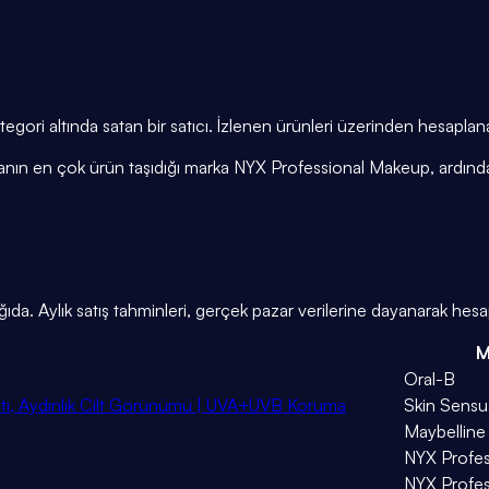
egori altında satan bir satıcı. İzlenen ürünleri üzerinden hesapla
azanın en çok ürün taşıdığı marka NYX Professional Makeup, ardınd
a. Aylık satış tahminleri, gerçek pazar verilerine dayanarak hesap
M
Oral-B
tı, Aydınlık Cilt Görünümü | UVA+UVB Koruma
Skin Sensu
Maybelline
NYX Profe
NYX Profe