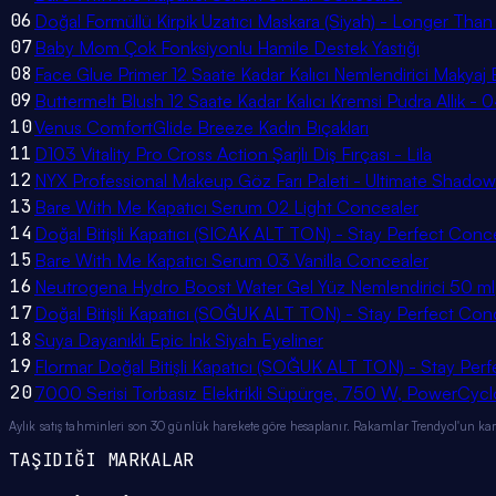
06
Doğal Formüllü Kirpik Uzatıcı Maskara (Siyah) - Longer Th
07
Baby Mom Çok Fonksiyonlu Hamile Destek Yastığı
08
Face Glue Primer 12 Saate Kadar Kalıcı Nemlendirici Makyaj 
09
Buttermelt Blush 12 Saate Kadar Kalıcı Kremsi Pudra Allık -
10
Venus ComfortGlide Breeze Kadın Bıçakları
11
D103 Vitality Pro Cross Action Şarjlı Diş Fırçası - Lila
12
NYX Professional Makeup Göz Farı Paleti - Ultimate Shadow
13
Bare With Me Kapatıcı Serum 02 Light Concealer
14
Doğal Bitişli Kapatıcı (SICAK ALT TON) - Stay Perfect C
15
Bare With Me Kapatıcı Serum 03 Vanilla Concealer
16
Neutrogena Hydro Boost Water Gel Yüz Nemlendirici 50 ml
17
Doğal Bitişli Kapatıcı (SOĞUK ALT TON) - Stay Perfect C
18
Suya Dayanıklı Epic Ink Siyah Eyeliner
19
Flormar Doğal Bitişli Kapatıcı (SOĞUK ALT TON) - Stay P
20
7000 Serisi Torbasız Elektrikli Süpürge, 750 W, PowerCyc
Aylık satış tahminleri son 30 günlük harekete göre hesaplanır. Rakamlar Trendyol'un kamu
TAŞIDIĞI MARKALAR