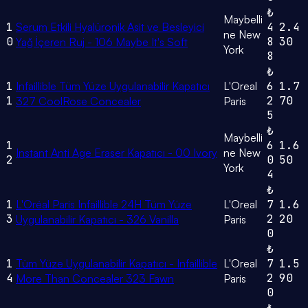
₺
Maybelli
1
Serum Etkili Hyalüronik Asit ve Besleyici
4
2.4
ne New
0
8
30
Yağ İçeren Ruj - 106 Maybe It's Soft
York
8
₺
1
Infaillible Tüm Yüze Uygulanabilir Kapatıcı
L'Oreal
6
1.7
1
2
70
327 CoolRose Concealer
Paris
5
₺
Maybelli
1
6
1.6
Instant Anti Age Eraser Kapatıcı - 00 Ivory
ne New
2
0
50
York
4
₺
1
L'Oréal Paris Infaillible 24H Tüm Yüze
L'Oreal
7
1.6
3
2
20
Uygulanabilir Kapatıcı - 326 Vanilla
Paris
0
₺
1
Tüm Yüze Uygulanabilir Kapatıcı - Infaillible
L'Oreal
7
1.5
4
2
90
More Than Concealer 323 Fawn
Paris
0