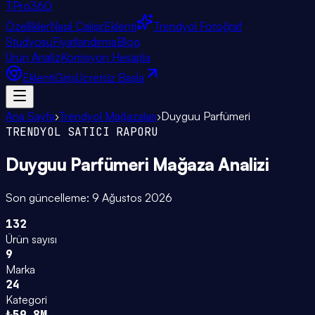
TPro
360
Özellikler
Nasıl Çalışır
Eklenti
Trendyol Fotoğraf
Stüdyosu
Fiyatlandırma
Blog
Ürün Analiz
Komisyon Hesapla
Eklenti
Giriş
Ücretsiz Başla
Ana Sayfa
›
Trendyol Mağazaları
›
Duyguu Parfümeri
TRENDYOL SATICI RAPORU
Duyguu Parfümeri
Mağaza Analizi
Son güncelleme:
9 Ağustos 2026
132
Ürün sayısı
9
Marka
24
Kategori
₺59.8M