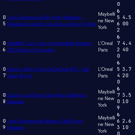
0
₺
Maybelli
0
Lash Sensational Sky High Maskara -
5
4.5
ne New
5
6
00
Kirpiklerde Limitsiz Uzunluk ve Hacim Etkisi
York
2
₺
0
Infaillible Tüm Yüze Uygulanabilir Kapatıcı
L'Oreal
7
4.4
6
2
40
322 Neutre Concealer
Paris
0
₺
0
Glotion All-In-One Doğal Işıltı 901 - Fair
L'Oreal
5
3.7
7
4
20
Glow 40 ml
Paris
0
₺
Maybelli
0
Super Lock Brow Glue Kaş Sabitleyici
7
3.5
ne New
8
0
10
Maskara
York
9
₺
Maybelli
0
Lash Sensational Yelpaze Etkili Siyah
6
2.6
ne New
9
3
10
Maskara
York
0