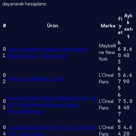
dayanarak hesaplanır.
Aylı
Fi
k
#
Ürün
Marka
y
satı
at
ş
₺
Maybelli
0
Lash Sensational Yelpaze Etkili Intense
6
8.6
ne New
1
0
40
Black Maskara - Ekstra Siyah
York
3
₺
0
L'Oreal
5
6.6
Telescopic Maskara - Siyah
2
7
90
Paris
5
₺
Panorama Hacim Veren Maskara Siyah, 1.4
0
L'Oreal
7
5.0
Kat* Daha Büyük Görünen Gözler,
3
8
40
Paris
Panoramik Hacim
7
₺
0
L'oréal Paris Glotion All-In-One Doğal Işıltı
L'Oreal
5
4.6
4
4
20
902 - Light Glow
Paris