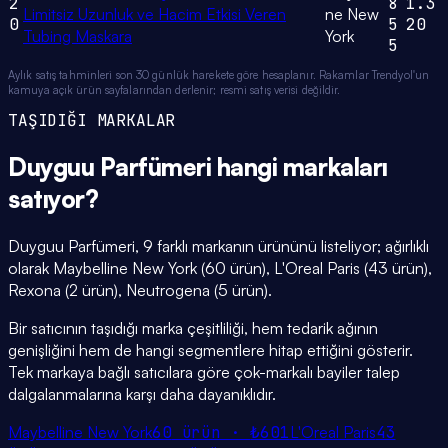
2
8
1.3
Limitsiz Uzunluk ve Hacim Etkisi Veren
ne New
0
5
20
Tubing Maskara
York
5
Aylık satış tahminleri son 30 günlük harekete göre hesaplanır. Rakamlar Trendyol'un
kamuya açık ürün sayfalarından derlenir; resmi satış verisi değildir.
TAŞIDIĞI MARKALAR
Duyguu Parfümeri
hangi
markaları
satıyor?
Duyguu Parfümeri, 9 farklı markanın ürününü listeliyor; ağırlıklı
olarak Maybelline New York (60 ürün), L'Oreal Paris (43 ürün),
Rexona (2 ürün), Neutrogena (5 ürün).
Bir satıcının taşıdığı marka çeşitliliği, hem tedarik ağının
genişliğini hem de hangi segmentlere hitap ettiğini gösterir.
Tek markaya bağlı satıcılara göre çok-markalı bayiler talep
dalgalanmalarına karşı daha dayanıklıdır.
Maybelline New York
60
ürün ·
₺601
L'Oreal Paris
43