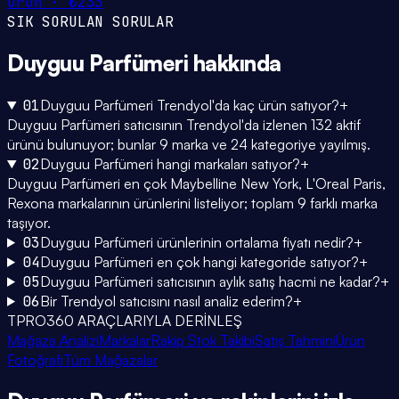
ürün ·
₺233
SIK SORULAN SORULAR
Duyguu Parfümeri
hakkında
01
Duyguu Parfümeri Trendyol'da kaç ürün satıyor?
+
Duyguu Parfümeri satıcısının Trendyol'da izlenen 132 aktif
ürünü bulunuyor; bunlar 9 marka ve 24 kategoriye yayılmış.
02
Duyguu Parfümeri hangi markaları satıyor?
+
Duyguu Parfümeri en çok Maybelline New York, L'Oreal Paris,
Rexona markalarının ürünlerini listeliyor; toplam 9 farklı marka
taşıyor.
03
Duyguu Parfümeri ürünlerinin ortalama fiyatı nedir?
+
04
Duyguu Parfümeri en çok hangi kategoride satıyor?
+
05
Duyguu Parfümeri satıcısının aylık satış hacmi ne kadar?
+
06
Bir Trendyol satıcısını nasıl analiz ederim?
+
TPRO360 ARAÇLARIYLA DERİNLEŞ
Mağaza Analizi
Markalar
Rakip Stok Takibi
Satış Tahmini
Ürün
Fotoğrafı
Tüm Mağazalar