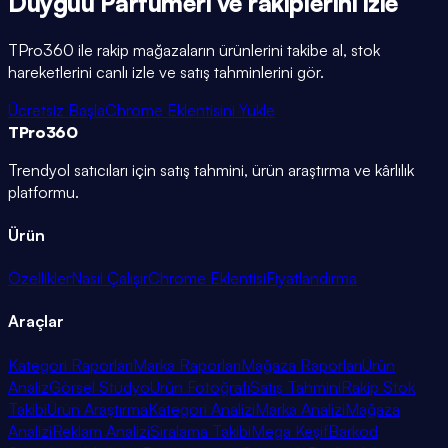
Duyguu Parfümeri
ve rakiplerini
izle
TPro360 ile rakip mağazaların ürünlerini takibe al, stok
hareketlerini canlı izle ve satış tahminlerini gör.
Ücretsiz Başla
Chrome Eklentisini Yükle
TPro
360
Trendyol satıcıları için satış tahmini, ürün araştırma ve kârlılık
platformu.
Ürün
Özellikler
Nasıl Çalışır
Chrome Eklentisi
Fiyatlandırma
Araçlar
Kategori Raporları
Marka Raporları
Mağaza Raporları
Ürün
Analiz
Görsel Stüdyo
Ürün Fotoğrafı
Satış Tahmini
Rakip Stok
Takibi
Ürün Araştırma
Kategori Analizi
Marka Analizi
Mağaza
Analizi
Reklam Analizi
Sıralama Takibi
Mega Keşif
Barkod