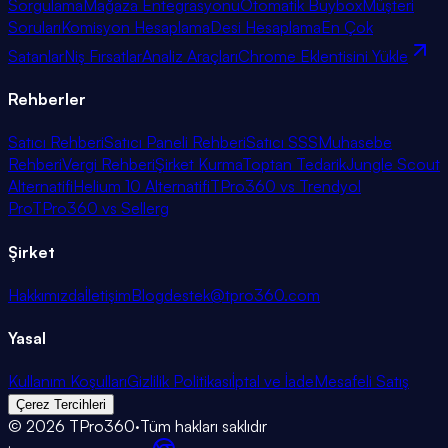
Sorgulama
Mağaza Entegrasyonu
Otomatik Buybox
Müşteri
Soruları
Komisyon Hesaplama
Desi Hesaplama
En Çok
Satanlar
Niş Fırsatlar
Analiz Araçları
Chrome Eklentisini Yükle
Rehberler
Satıcı Rehberi
Satıcı Paneli Rehberi
Satıcı SSS
Muhasebe
Rehberi
Vergi Rehberi
Şirket Kurma
Toptan Tedarik
Jungle Scout
Alternatifi
Helium 10 Alternatifi
TPro360 vs Trendyol
Pro
TPro360 vs Sellerg
Şirket
Hakkımızda
İletişim
Blog
destek@tpro360.com
Yasal
Kullanım Koşulları
Gizlilik Politikası
İptal ve İade
Mesafeli Satış
Çerez Tercihleri
©
2026
TPro360
·
Tüm hakları saklıdır