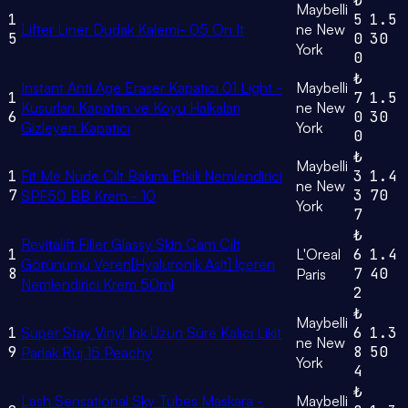
₺
Maybelli
1
5
1.5
Lifter Liner Dudak Kalemi- 05 On It
ne New
5
0
30
York
0
₺
Instant Anti Age Eraser Kapatıcı 01 Light -
Maybelli
1
7
1.5
Kusurları Kapatan ve Koyu Halkaları
ne New
6
0
30
Gizleyen Kapatıcı
York
0
₺
Maybelli
1
Fit Me Nude Cilt Bakımı Etkili Nemlendirici
3
1.4
ne New
7
3
70
SPF50 BB Krem - 10
York
7
₺
Revitalift Filler Glassy Skin Cam Cilt
1
L'Oreal
6
1.4
Görünümü Veren[Hyaluronik Asit] İçeren
8
7
40
Paris
Nemlendirici Krem 50ml
2
₺
Maybelli
1
Super Stay Vinyl Ink Uzun Süre Kalıcı Likit
6
1.3
ne New
9
8
50
Parlak Ruj 15 Peachy
York
4
₺
Lash Sensational Sky Tubes Maskara -
Maybelli