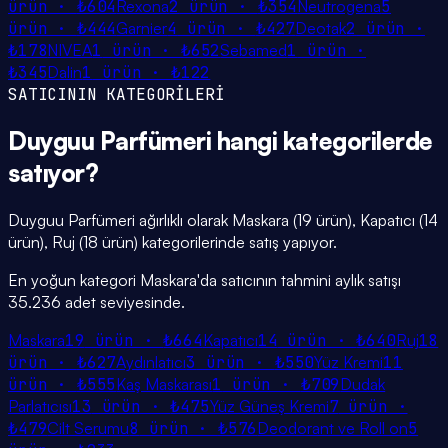
ürün ·
₺604
Rexona
2
ürün ·
₺354
Neutrogena
5
ürün ·
₺444
Garnier
4
ürün ·
₺427
Deotak
2
ürün ·
₺178
NIVEA
1
ürün ·
₺652
Sebamed
1
ürün ·
₺345
Dalin
1
ürün ·
₺122
SATICININ KATEGORİLERİ
Duyguu Parfümeri
hangi
kategorilerde
satıyor?
Duyguu Parfümeri ağırlıklı olarak Maskara (19 ürün), Kapatıcı (14
ürün), Ruj (18 ürün) kategorilerinde satış yapıyor.
En yoğun kategori Maskara'da satıcının tahmini aylık satışı
35.236 adet seviyesinde.
Maskara
19
ürün ·
₺664
Kapatıcı
14
ürün ·
₺640
Ruj
18
ürün ·
₺627
Aydınlatıcı
3
ürün ·
₺550
Yüz Kremi
11
ürün ·
₺555
Kaş Maskarası
1
ürün ·
₺709
Dudak
Parlatıcısı
13
ürün ·
₺475
Yüz Güneş Kremi
7
ürün ·
₺479
Cilt Serumu
8
ürün ·
₺576
Deodorant ve Roll on
5