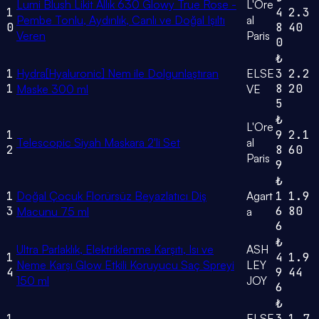
Lumi Blush Likit Allık 630 Glowy True Rose -
L'Ore
1
4
2.3
Pembe Tonlu, Aydınlık, Canlı ve Doğal Işıltı
al
0
8
40
Veren
Paris
0
₺
1
Hydra[Hyaluronic] Nem ile Dolgunlaştıran
ELSE
3
2.2
1
8
20
Maske 300 ml
VE
5
₺
L'Ore
1
9
2.1
Telescopic Siyah Maskara 2'li Set
al
2
8
60
Paris
9
₺
1
Doğal Çocuk Florürsüz Beyazlatıcı Diş
Agart
1
1.9
3
6
80
Macunu 75 ml
a
6
₺
Ultra Parlaklık, Elektriklenme Karşıtı, Isı ve
ASH
1
4
1.9
Neme Karşı Glow Etkili Koruyucu Saç Spreyi
LEY
4
9
44
150 ml
JOY
6
₺
1
ELSE
3
1.7