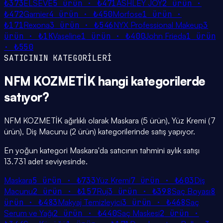
₺373
ELSEVE
5
ürün ·
₺471
ASHLEY JOY
2
ürün ·
₺472
Garnier
4
ürün ·
₺450
Morfose
1
ürün ·
₺171
Rexona
3
ürün ·
₺546
NYX Professional Makeup
3
ürün ·
₺1K
Vaseline
1
ürün ·
₺400
John Frieda
1
ürün
·
₺550
SATICININ KATEGORİLERİ
NFM KOZMETİK
hangi
kategorilerde
satıyor?
NFM KOZMETİK ağırlıklı olarak Maskara (5 ürün), Yüz Kremi (7
ürün), Diş Macunu (2 ürün) kategorilerinde satış yapıyor.
En yoğun kategori Maskara'da satıcının tahmini aylık satışı
13.731 adet seviyesinde.
Maskara
5
ürün ·
₺733
Yüz Kremi
7
ürün ·
₺603
Diş
Macunu
2
ürün ·
₺157
Ruj
3
ürün ·
₺398
Saç Boyası
8
ürün ·
₺483
Makyaj Temizleyici
3
ürün ·
₺468
Saç
Serum ve Yağı
2
ürün ·
₺440
Saç Maskesi
2
ürün ·