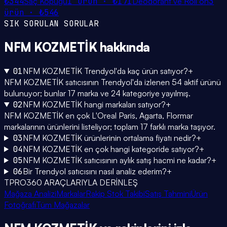
₺344
Saç Köpüğü
1
ürün ·
₺171
Deodorant ve Roll on
3
ürün ·
₺546
SIK SORULAN SORULAR
NFM KOZMETİK
hakkında
01
NFM KOZMETİK Trendyol'da kaç ürün satıyor?
+
NFM KOZMETİK satıcısının Trendyol'da izlenen 54 aktif ürünü
bulunuyor; bunlar 17 marka ve 24 kategoriye yayılmış.
02
NFM KOZMETİK hangi markaları satıyor?
+
NFM KOZMETİK en çok L'Oreal Paris, Agarta, Flormar
markalarının ürünlerini listeliyor; toplam 17 farklı marka taşıyor.
03
NFM KOZMETİK ürünlerinin ortalama fiyatı nedir?
+
04
NFM KOZMETİK en çok hangi kategoride satıyor?
+
05
NFM KOZMETİK satıcısının aylık satış hacmi ne kadar?
+
06
Bir Trendyol satıcısını nasıl analiz ederim?
+
TPRO360 ARAÇLARIYLA DERİNLEŞ
Mağaza Analizi
Markalar
Rakip Stok Takibi
Satış Tahmini
Ürün
Fotoğrafı
Tüm Mağazalar