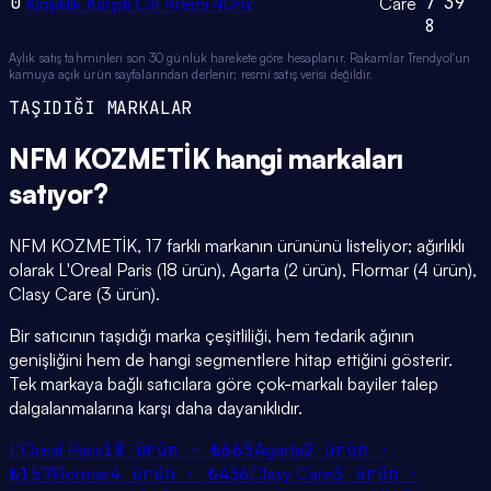
0
7
39
Kırışıklık Karşıtı Cilt Kremi 40ml
Care
8
Aylık satış tahminleri son 30 günlük harekete göre hesaplanır. Rakamlar Trendyol'un
kamuya açık ürün sayfalarından derlenir; resmi satış verisi değildir.
TAŞIDIĞI MARKALAR
NFM KOZMETİK
hangi
markaları
satıyor?
NFM KOZMETİK, 17 farklı markanın ürününü listeliyor; ağırlıklı
olarak L'Oreal Paris (18 ürün), Agarta (2 ürün), Flormar (4 ürün),
Clasy Care (3 ürün).
Bir satıcının taşıdığı marka çeşitliliği, hem tedarik ağının
genişliğini hem de hangi segmentlere hitap ettiğini gösterir.
Tek markaya bağlı satıcılara göre çok-markalı bayiler talep
dalgalanmalarına karşı daha dayanıklıdır.
L'Oreal Paris
18
ürün ·
₺665
Agarta
2
ürün ·
₺157
Flormar
4
ürün ·
₺436
Clasy Care
3
ürün ·