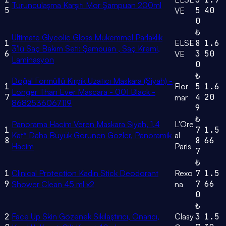
Turunculaşma Karşıtı Mor Şampuan 200ml
5
5
40
VE
0
₺
Ultimate Glycolic Gloss Mükemmel Parlaklık
1
ELSE
8
1.6
3'lü Saç Bakım Seti: Şampuan , Saç Kremi,
6
3
50
VE
Laminasyon
0
₺
Doğal Formüllü Kirpik Uzatıcı Maskara (Siyah) -
1
Flor
5
1.6
Longer Than Ever Mascara - 001 Black -
7
4
20
mar
8682536067119
9
₺
Panorama Hacim Veren Maskara Siyah, 1.4
L'Ore
1
7
1.5
Kat* Daha Büyük Görünen Gözler, Panoramik
al
8
8
66
Hacim
Paris
7
₺
1
Clinical Protection Kadın Stick Deodorant
Rexo
7
1.5
9
7
66
Shower Clean 45 ml x2
na
0
₺
2
Face Up Skin Gözenek Sıkılaştırıcı, Onarıcı,
Clasy
3
1.5