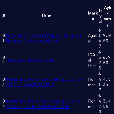
Aylı
Fi
Mark
k
#
Ürün
y
a
satı
at
ş
₺
0
Doğal Hindistan Cevizi Özlü Aktif Karbonlu
Agart
1
9.0
1
4
00
Florürsüz Diş Macunu 100 ml
a
7
₺
L'Ore
0
5
6.9
Telescopic Maskara - Siyah
al
2
7
00
Paris
5
₺
0
Nemlendirici Parlak Ruj- Sheer Up Lipstick -
Flor
4
4.8
3
1
33
013 Gaia - 8682536012119
mar
7
₺
0
Nemlendirici Parlak Ruj- Sheer Up Lipstick -
Flor
4
3.4
4
2
56
003 Pinky Nude - 8682536012010
mar
0