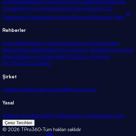
Sorgulama
Mağaza Entegrasyonu
Otomatik Buybox
Müşteri
Soruları
Komisyon Hesaplama
Desi Hesaplama
En Çok
Satanlar
Niş Fırsatlar
Analiz Araçları
Chrome Eklentisini Yükle
Rehberler
Satıcı Rehberi
Satıcı Paneli Rehberi
Satıcı SSS
Muhasebe
Rehberi
Vergi Rehberi
Şirket Kurma
Toptan Tedarik
Jungle Scout
Alternatifi
Helium 10 Alternatifi
TPro360 vs Trendyol
Pro
TPro360 vs Sellerg
Şirket
Hakkımızda
İletişim
Blog
destek@tpro360.com
Yasal
Kullanım Koşulları
Gizlilik Politikası
İptal ve İade
Mesafeli Satış
Çerez Tercihleri
©
2026
TPro360
·
Tüm hakları saklıdır