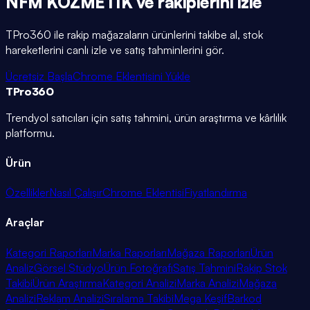
NFM KOZMETİK
ve rakiplerini
izle
TPro360 ile rakip mağazaların ürünlerini takibe al, stok
hareketlerini canlı izle ve satış tahminlerini gör.
Ücretsiz Başla
Chrome Eklentisini Yükle
TPro
360
Trendyol satıcıları için satış tahmini, ürün araştırma ve kârlılık
platformu.
Ürün
Özellikler
Nasıl Çalışır
Chrome Eklentisi
Fiyatlandırma
Araçlar
Kategori Raporları
Marka Raporları
Mağaza Raporları
Ürün
Analiz
Görsel Stüdyo
Ürün Fotoğrafı
Satış Tahmini
Rakip Stok
Takibi
Ürün Araştırma
Kategori Analizi
Marka Analizi
Mağaza
Analizi
Reklam Analizi
Sıralama Takibi
Mega Keşif
Barkod