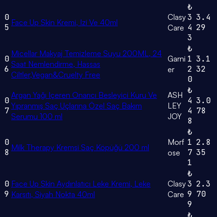
₺
0
Clasy
3
3.4
Face Up Skin Kremi, Izi Ve 40ml
5
4
29
Care
3
₺
Micellar Makyaj Temizleme Suyu 200ML, 24
0
Garni
1
3.1
Saat Nemlendirme, Hassas
6
2
32
er
Ciltler,Vegan&Cruelty Free
0
₺
Argan Yağı Içeren Onarıcı Besleyici Kuru Ve
ASH
0
4
3.0
Yıpranmış Saç Uçlarına Özel Saç Bakım
LEY
7
4
78
Serumu 100 ml
JOY
8
₺
0
Morf
1
2.8
Milk Therapy Kremsi Saç Köpüğü 200 ml
8
7
35
ose
1
₺
0
Face Up Skin Aydınlatıcı Leke Kremi, Leke
Clasy
3
2.3
9
9
70
Karşıtı, Siyah Nokta 40ml
Care
9
₺