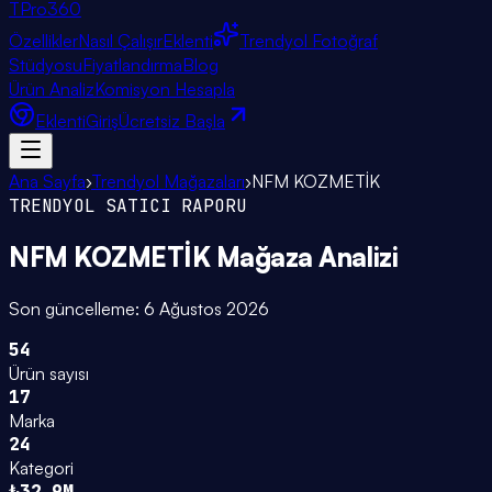
TPro
360
Özellikler
Nasıl Çalışır
Eklenti
Trendyol Fotoğraf
Stüdyosu
Fiyatlandırma
Blog
Ürün Analiz
Komisyon Hesapla
Eklenti
Giriş
Ücretsiz Başla
Ana Sayfa
›
Trendyol Mağazaları
›
NFM KOZMETİK
TRENDYOL SATICI RAPORU
NFM KOZMETİK
Mağaza Analizi
Son güncelleme:
6 Ağustos 2026
54
Ürün sayısı
17
Marka
24
Kategori
₺32.9M