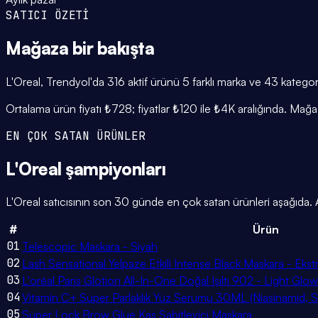
SATICI ÖZETİ
Mağaza
bir bakışta
L'Oreal, Trendyol'da 316 aktif ürünü 5 farklı marka ve 43 kategor
Ortalama ürün fiyatı ₺728; fiyatlar ₺120 ile ₺4K aralığında. Mağ
EN ÇOK SATAN ÜRÜNLER
L'Oreal
şampiyonları
L'Oreal satıcısının son 30 günde en çok satan ürünleri aşağıda. A
#
Ürün
01
Telescopic Maskara - Siyah
02
Lash Sensational Yelpaze Etkili Intense Black Maskara - Ekst
03
L'oréal Paris Glotion All-In-One Doğal Işıltı 902 - Light Glow
04
Vitamin C+ Süper Parlaklık Yüz Serumu 30ML (Niasinamid, Sali
05
Super Lock Brow Glue Kaş Sabitleyici Maskara