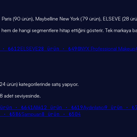
'Oreal Paris (90 ürün), Maybelline New York (79 ürün), ELSEVE (28 
iğini hem de hangi segmentlere hitap ettiğini gösterir. Tek markaya ba
 ·
₺612
ELSEVE
28
ürün ·
₺490
NYX Professional Makeup
(24 ürün) kategorilerinde satış yapıyor.
08 adet seviyesinde.
ürün ·
₺641
Allık
12
ürün ·
₺619
Aydınlatıcı
9
ürün ·
₺
n ·
₺586
Şampuan
8
ürün ·
₺504