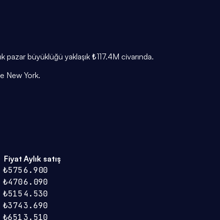
lık pazar büyüklüğü yaklaşık ₺117.4M civarında.
ine New York.
Fiyat
Aylık satış
₺575
6.900
₺470
6.090
₺515
4.530
₺374
3.690
₺651
3.510