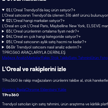
01
L'Oreal Trendyol'da kaç ürün satıyor?
+
L'Oreal satıcısının Trendyol'da izlenen 316 aktif ürünü bulunuyo
02
L'Oreal hangi markaları satıyor?
+
L'Oreal en çok L'Oreal Paris, Maybelline New York, ELSEVE markalar
03
L'Oreal ürünlerinin ortalama fiyatı nedir?
+
04
L'Oreal en çok hangi kategoride satıyor?
+
05
L'Oreal satıcısının aylık satış hacmi ne kadar?
+
06
Bir Trendyol satıcısını nasıl analiz ederim?
+
TPRO360 ARAÇLARIYLA DERİNLEŞ
Mağaza Analizi
Markalar
Rakip Stok Takibi
Satış Tahmini
Ürün Foto
L'Oreal
ve rakiplerini
izle
TPro360 ile rakip mağazaların ürünlerini takibe al, stok hareketleri
Ücretsiz Başla
Chrome Eklentisini Yükle
TPro
360
Trendyol satıcıları için satış tahmini, ürün araştırma ve kârlılık pla