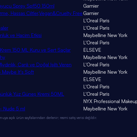
ruyucu Sprey Spf50 150ml
Garnier
me, Hassas Ciltler,Vegan&Cruelty Free
Garnier
L'Oreal Paris
aler
L'Oreal Paris
nluk ve Hacim Etkisi
Maybelline New York
L'Oreal Paris
ci Krem 150 ML Kuru ve Sert Saçlar
ELSEVE
chy
Maybelline New York
dınlık, Canlı ve Doğal Işıltı Veren
L'Oreal Paris
6 Maybe It's Soft
Maybelline New York
ELSEVE
L'Oreal Paris
id Günlük Yüz Güneş Kremi 50ML
L'Oreal Paris
NYX Professional Makeu
 - Nude 5 ml
Maybelline New York
ya açık ürün sayfalarından derlenir; resmi satış verisi değildir.