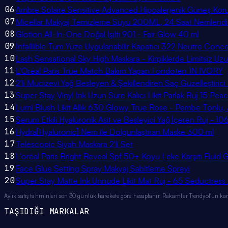
06
Ambre Solaire Sensitive Advanced Hipoalerjenik Güneş Ko
07
Micellar Makyaj Temizleme Suyu 200ML, 24 Saat Nemlendir
08
Glotion All-In-One Doğal Işıltı 901 - Fair Glow 40 ml
09
Infaillible Tüm Yüze Uygulanabilir Kapatıcı 322 Neutre Conce
10
Lash Sensational Sky High Maskara - Kirpiklerde Limitsiz Uzu
11
L'Oréal Paris True Match Bakım Yapan Fondöten 1N IVORY
12
2'li Mucizevi Yağ Besleyen & Şekillendiren Saç Güzelleştiri
13
Super Stay Vinyl Ink Uzun Süre Kalıcı Likit Parlak Ruj 15 Pea
14
Lumi Blush Likit Allık 630 Glowy True Rose - Pembe Tonlu, Ay
15
Serum Etkili Hyalüronik Asit ve Besleyici Yağ İçeren Ruj - 10
16
Hydra[Hyaluronic] Nem ile Dolgunlaştıran Maske 300 ml
17
Telescopic Siyah Maskara 2'li Set
18
L'oréal Paris Bright Reveal Spf 50+ Koyu Leke Karşıtı Flu
19
Face Glue Setting Spray Makyaj Sabitleme Spreyi
20
Super Stay Matte Ink Unnude Likit Mat Ruj - 65 Seductress
Aylık satış tahminleri son 30 günlük harekete göre hesaplanır. Rakamlar Trendyol'un kamu
TAŞIDIĞI MARKALAR