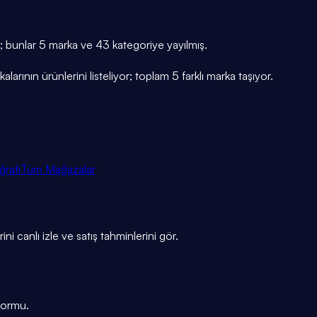
r; bunlar 5 marka ve 43 kategoriye yayılmış.
ının ürünlerini listeliyor; toplam 5 farklı marka taşıyor.
ğrafı
Tüm Mağazalar
ni canlı izle ve satış tahminlerini gör.
tformu.