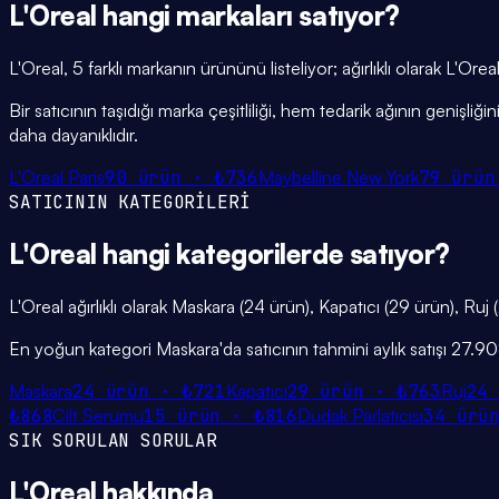
L'Oreal
hangi
markaları
satıyor?
L'Oreal, 5 farklı markanın ürününü listeliyor; ağırlıklı olarak L
Bir satıcının taşıdığı marka çeşitliliği, hem tedarik ağının genişl
daha dayanıklıdır.
L'Oreal Paris
90
ürün ·
₺736
Maybelline New York
79
ürün
SATICININ KATEGORİLERİ
L'Oreal
hangi
kategorilerde
satıyor?
L'Oreal ağırlıklı olarak Maskara (24 ürün), Kapatıcı (29 ürün), Ruj 
En yoğun kategori Maskara'da satıcının tahmini aylık satışı 27.9
Maskara
24
ürün ·
₺721
Kapatıcı
29
ürün ·
₺763
Ruj
24
₺868
Cilt Serumu
15
ürün ·
₺816
Dudak Parlatıcısı
34
ürü
SIK SORULAN SORULAR
L'Oreal
hakkında