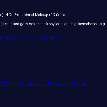
ürün), NYX Professional Makeup (40 ürün).
ğlı satıcılara göre çok-markalı bayiler talep dalgalanmalarına karşı
40
ürün ·
₺871
Garnier
23
ürün ·
₺590
767
Fondöten
21
ürün ·
₺935
Yüz Kremi
23
ürün ·