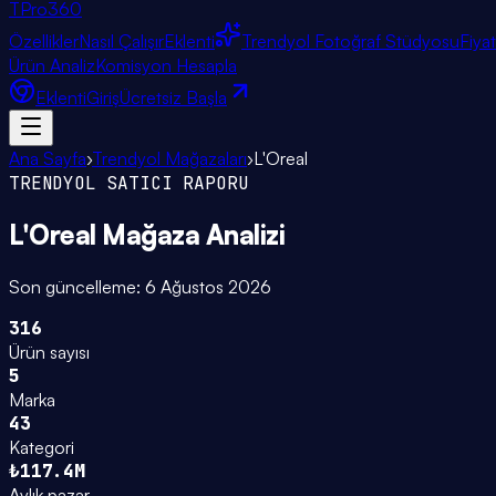
TPro
360
Özellikler
Nasıl Çalışır
Eklenti
Trendyol Fotoğraf Stüdyosu
Fiya
Ürün Analiz
Komisyon Hesapla
Eklenti
Giriş
Ücretsiz Başla
Ana Sayfa
›
Trendyol Mağazaları
›
L'Oreal
TRENDYOL SATICI RAPORU
L'Oreal
Mağaza Analizi
Son güncelleme:
6 Ağustos 2026
316
Ürün sayısı
5
Marka
43
Kategori
₺117.4M
Aylık pazar